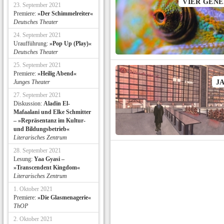
VIER GEN
23. September 2021
Premiere:
»Der Schimmelreiter«
Deutsches Theater
24. September 2021
Uraufführung:
»Pop Up (Play)«
Deutsches Theater
25. September 2021
Premiere:
»Heilig Abend«
Junges Theater
J
27. September 2021
Diskussion:
Aladin El-
Mafaalani und Elke Schmitter
– »Repräsentanz im Kultur-
und Bildungsbetrieb«
Literarisches Zentrum
28. September 2021
Lesung:
Yaa Gyasi –
»Transcendent Kingdom«
Literarisches Zentrum
1. Oktober 2021
Premiere:
»Die Glasmenagerie«
ThOP
2. Oktober 2021