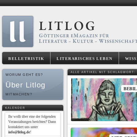
BELLETRISTIK
LITERARISCHES LEBEN
WIS
ALLE ARTIKEL MIT SCHLAGWORT: 
WORUM GEHT ES?
Über Litlog
BEBI
MITMACHEN?
KALENDER
Ihr wollt über eine der folgenden
Veranstaltungen berichten? Dann
kontaktiert uns unter
info@litlog.de
!