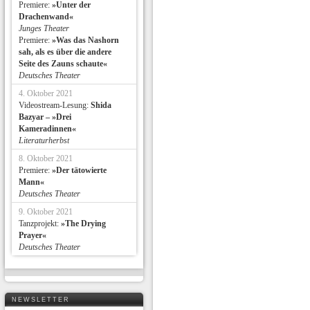
Premiere:
»Unter der
Drachenwand«
Junges Theater
Premiere:
»Was das Nashorn
sah, als es über die andere
Seite des Zauns schaute«
Deutsches Theater
4. Oktober 2021
Videostream-Lesung:
Shida
Bazyar – »Drei
Kameradinnen«
Literaturherbst
8. Oktober 2021
Premiere:
»Der tätowierte
Mann«
Deutsches Theater
9. Oktober 2021
Tanzprojekt:
»The Drying
Prayer«
Deutsches Theater
NEWSLETTER