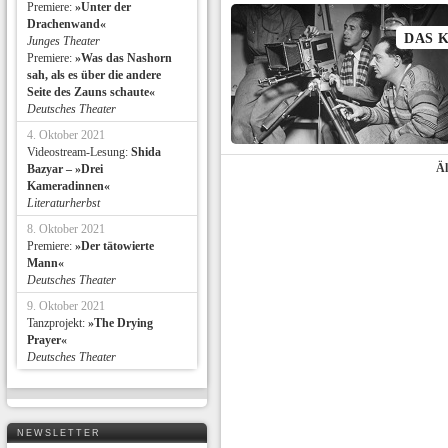
Premiere:
»Unter der
Drachenwand«
DAS 
Junges Theater
Premiere:
»Was das Nashorn
sah, als es über die andere
Seite des Zauns schaute«
Deutsches Theater
4. Oktober 2021
Videostream-Lesung:
Shida
Äl
Bazyar – »Drei
Kameradinnen«
Literaturherbst
8. Oktober 2021
Premiere:
»Der tätowierte
Mann«
Deutsches Theater
9. Oktober 2021
Tanzprojekt:
»The Drying
Prayer«
Deutsches Theater
NEWSLETTER