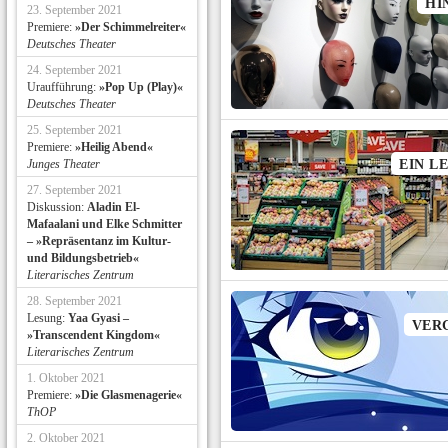
HI
23. September 2021
Premiere:
»Der Schimmelreiter«
Deutsches Theater
24. September 2021
Uraufführung:
»Pop Up (Play)«
Deutsches Theater
25. September 2021
Premiere:
»Heilig Abend«
Junges Theater
EIN L
27. September 2021
Diskussion:
Aladin El-
Mafaalani und Elke Schmitter
– »Repräsentanz im Kultur-
und Bildungsbetrieb«
Literarisches Zentrum
28. September 2021
Lesung:
Yaa Gyasi –
VER
»Transcendent Kingdom«
Literarisches Zentrum
1. Oktober 2021
Premiere:
»Die Glasmenagerie«
ThOP
2. Oktober 2021