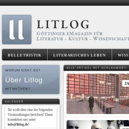
BELLETRISTIK
LITERARISCHES LEBEN
WIS
ALLE ARTIKEL MIT SCHLAGWORT:
WORUM GEHT ES?
Über Litlog
J
MITMACHEN?
KALENDER
Ihr wollt über eine der folgenden
Veranstaltungen berichten? Dann
kontaktiert uns unter
info@litlog.de
!