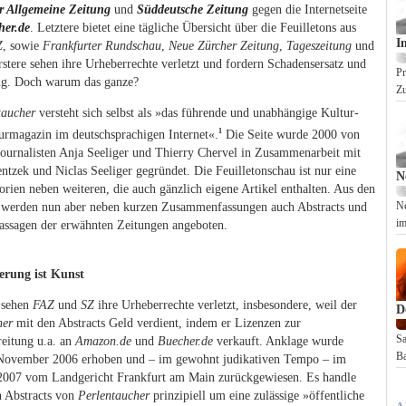
r Allgemeine Zeitung
und
Süddeutsche Zeitung
gegen die Internetseite
her.de
. Letztere bietet eine tägliche Übersicht über die Feuilletons aus
I
Z
, sowie
Frankfurter Rundschau
,
Neue Zürcher Zeitung
,
Tageszeitung
und
rstere sehen ihre Urheberrechte verletzt und fordern Schadensersatz und
Pr
ng. Doch warum das ganze?
Zu
taucher
versteht sich selbst als »das führende und unabhängige Kultur-
1
urmagazin im deutschsprachigen Internet«.
Die Seite wurde 2000 von
journalisten Anja Seeliger und Thierry Chervel in Zusammenarbeit mit
zek und Niclas Seeliger gegründet. Die Feuilletonschau ist nur eine
N
orien neben weiteren, die auch gänzlich eigene Artikel enthalten. Aus den
s werden nun aber neben kurzen Zusammenfassungen auch Abstracts und
Ne
im
Passagen der erwähnten Zeitungen angeboten.
rung ist Kunst
 sehen
FAZ
und
SZ
ihre Urheberrechte verletzt, insbesondere, weil der
D
her
mit den Abstracts Geld verdient, indem er Lizenzen zur
Sa
reitung u.a. an
Amazon.de
und
Buecher.de
verkauft. Anklage wurde
Ba
 November 2006 erhoben und – im gewohnt judikativen Tempo – im
007 vom Landgericht Frankfurt am Main zurückgewiesen. Es handle
n Abstracts von
Perlentaucher
prinzipiell um eine zulässige »öffentliche