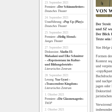
23. September 2021
Premiere:
»Der Schimmelreiter«
VON 
Deutsches Theater
24. September 2021
Uraufführung:
»Pop Up (Play)«
Der Streit
Deutsches Theater
und
SZ
wur
25. September 2021
Der Blick 
Premiere:
»Heilig Abend«
Texte sein
Junges Theater
27. September 2021
Von Helge 
Diskussion:
Aladin El-
Mafaalani und Elke Schmitter
Formen des 
– »Repräsentanz im Kultur-
Kontext sog
und Bildungsbetrieb«
und verpönt
Literarisches Zentrum
›copy&past
28. September 2021
Buchdrucks 
Lesung:
Yaa Gyasi –
und nachprü
»Transcendent Kingdom«
jagen oder 
Literarisches Zentrum
Doktortitel
1. Oktober 2021
juristische
Premiere:
»Die Glasmenagerie«
ThOP
Verwirrend 
2. Oktober 2021
insbesonder