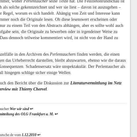
 immer, woher
Perlentaucher
seine Texte hat. Die Feuilletonrundschau ist
h als solche gekennzeichnet und wer sie liest – davon ist auszugehen –
er Regel, worum es sich handelt. Ahängig von Zeit und Interesse kann
mer noch die Originale lesen. Ob diese lesenswert erscheinen oder
nur zu einem Teil von den Abstracts abhängen, aber es sollte wohl auch
ufgabe sein, die Originale zu bewerben oder in irgendeiner Weise zu
 Dass dennoch teilweise kommentiert wird, ist nicht von der Hand zu
zelfälle in den Archiven des
Perlentauchers
finden werden, die einen
en das Urheberrecht darstellen, bleibt abzuwarten, ebenso wie die daraus
Konsequenzen. Schadensersatz wäre unspektakulär. Der Perlentaucher als
ll hingegen schlüge sicher einige Wellen.
uch den Bericht über die Diskussion zur
Literaturvermittlung im Netz
erview mit Thierry Chervel
.
aucher:
Wer wir sind
↩
mitteilung des OLG Frankfurt a. M.
↩
utsche.de vom
1.12.2010
↩