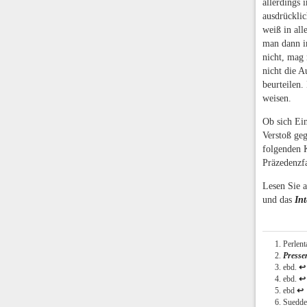
allerdings
ausdrücklic
weiß in all
man dann im
nicht, mag 
nicht die A
beurteilen.
weisen.
Ob sich Ein
Verstoß geg
folgenden 
Präzedenzfa
Lesen Sie a
und das
Int
Perlent
Presse
ebd.
↩
ebd.
↩
ebd
↩
Suedde