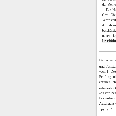
der Reihe
1: Das Ne
Gast. Die
Veranstal
4. Juli 
beschäfti
neuen Be
Lesebüh
Der erneut
und Festste
vom 1. Dez
Prüfung, ob
erfüllen, a
relevanten 
»es von be
Formulieru
Ausdruckswe
10
Textes.