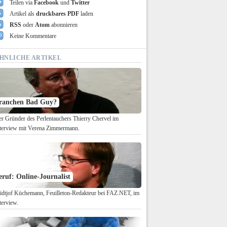
Teilen via
Facebook
und
Twitter
Artikel als
druckbares PDF
laden
RSS
oder
Atom
abonnieren
Keine Kommentare
HNLICHE ARTIKEL
ranchen Bad Guy?
r Gründer des Perlentauchers Thierry Chervel im
terview mit Verena Zimmermann.
eruf: Online-Journalist
idtjof Küchemann, Feuilleton-Redakteur bei FAZ.NET, im
terview.