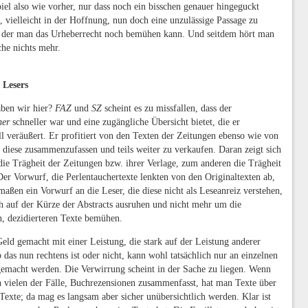
iel also wie vorher, nur dass noch ein bisschen genauer hingeguckt
, vielleicht in der Hoffnung, nun doch eine unzulässige Passage zu
t der man das Urheberrecht noch bemühen kann. Und seitdem hört man
he nichts mehr.
 Lesers
aben wir hier?
FAZ
und
SZ
scheint es zu missfallen, dass der
her
schneller war und eine zugängliche Übersicht bietet, die er
 veräußert. Er profitiert von den Texten der Zeitungen ebenso wie von
, diese zusammenzufassen und teils weiter zu verkaufen. Daran zeigt sich
ie Trägheit der Zeitungen bzw. ihrer Verlage, zum anderen die Trägheit
Der Vorwurf, die Perlentauchertexte lenkten von den Originaltexten ab,
rmaßen ein Vorwurf an die Leser, die diese nicht als Leseanreiz verstehen,
h auf der Kürze der Abstracts ausruhen und nicht mehr um die
n, dezidierteren Texte bemühen.
eld gemacht mit einer Leistung, die stark auf der Leistung anderer
 das nun rechtens ist oder nicht, kann wohl tatsächlich nur an einzelnen
gemacht werden. Die Verwirrung scheint in der Sache zu liegen. Wenn
n vielen der Fälle, Buchrezensionen zusammenfasst, hat man Texte über
Texte; da mag es langsam aber sicher unübersichtlich werden. Klar ist