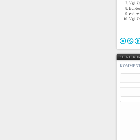
Vgl. Z
Bundes
ebd.
↩
Vgl. Z
KEINE KO
KOMMENT