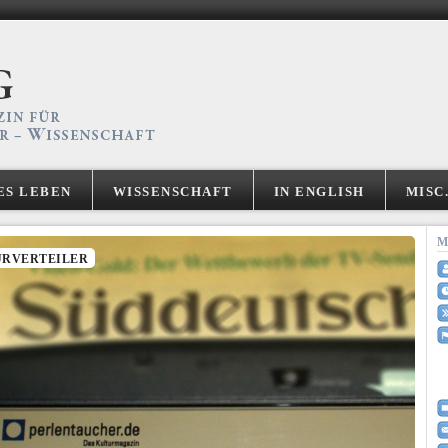
ES LEBEN
WISSENSCHAFT
IN ENGLISH
MISC
M
URVERTEILER