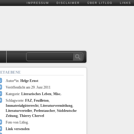
IMPRESSUM
DISCLAIMER
ÜBER LITLOG
LINKS
.
ETAEBENE
Autor*in:
Helge Ernst
Veröffentlicht am 29. Juni 2011
Kategorie:
Literarisches Leben
,
Misc.
Schlagworte:
FAZ
,
Feuilleton
,
Immaterialgüterrecht
,
Literaturvermittlung
,
Literaturverteiler
,
Perlentaucher
,
Süddeutsche
Zeitung
,
Thierry Chervel
Foto von Litlog.
Link versenden