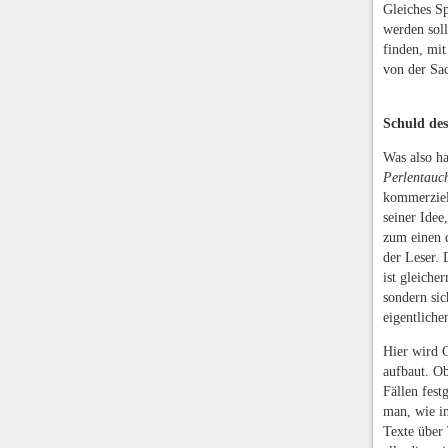
Gleiches Sp
werden soll
finden, mi
von der Sac
Schuld des
Was also h
Perlentauc
kommerziell
seiner Idee
zum einen d
der Leser. 
ist gleiche
sondern sic
eigentliche
Hier wird G
aufbaut. Ob
Fällen fest
man, wie i
Texte über 