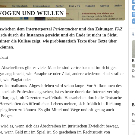
WOGEN UND WELLEN
 zwischen dem Internetportal
Perlentaucher
und den Zeitungen
FAZ
Ä
de durch die Instanzen gereicht und ein Ende ist nicht in Sicht.
hinter die Kulisse zeigt, wie problematisch Texte über Texte über
 können.
Ernst
B
Abschreibens gibt es viele. Manche sind vertretbar und im richtigen
De
ar angebracht, wie Paraphrase oder Zitat, andere wiederum sind strafbar
In
, wie Plagiat oder
e‹-Journalismus. Abgeschrieben wird schon lange. Vor Aufkommen des
noch als Profession angesehen, ist es heute durch das Internet verfolgt
fbar, egal, ob Dozenten zweifelhafte Hausarbeiten durch die Textsuche
Herrschaften des öffentlichen Lebens meinen, sich fröhlich in Richtung
B
 plagiieren zu können. Es gibt Mittel und Wege und oft genug auch
Fr
n Folgen.
In
wird es, wenn sich das Abschreiben im juristischen Zwielicht bewegt,
e, wenn Geld mit im Spiel ist. So geschehen im Rechtsstreit von