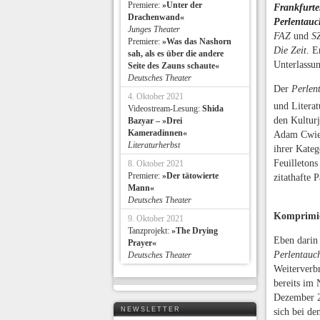
Premiere:
»Unter der
Frankfurte
Drachenwand«
Perlentauc
Junges Theater
FAZ
und
S
Premiere:
»Was das Nashorn
Die Zeit
. E
sah, als es über die andere
Unterlassu
Seite des Zauns schaute«
Deutsches Theater
Der
Perlen
4. Oktober 2021
und Literat
Videostream-Lesung:
Shida
den Kultur
Bazyar – »Drei
Kameradinnen«
Adam Cwient
Literaturherbst
ihrer Kateg
Feuilleton
8. Oktober 2021
Premiere:
»Der tätowierte
zitathafte 
Mann«
Deutsches Theater
Komprimie
9. Oktober 2021
Tanzprojekt:
»The Drying
Eben darin
Prayer«
Perlentauc
Deutsches Theater
Weiterverb
bereits im
Dezember 2
NEWSLETTER
sich bei de