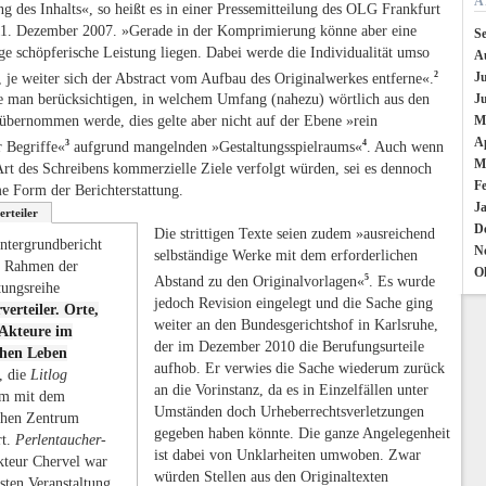
A
g des Inhalts«, so heißt es in einer Pressemitteilung des OLG Frankfurt
1. Dezember 2007. »Gerade in der Komprimierung könne aber eine
S
ge schöpferische Leistung liegen. Dabei werde die Individualität umso
A
2
Ju
, je weiter sich der Abstract vom Aufbau des Originalwerkes entferne«.
J
 man berücksichtigen, in welchem Umfang (nahezu) wörtlich aus den
M
übernommen werde, dies gelte aber nicht auf der Ebene »rein
Ap
3
4
r Begriffe«
aufgrund mangelnden »Gestaltungsspielraums«
. Auch wenn
M
Art des Schreibens kommerzielle Ziele verfolgt würden, sei es dennoch
F
me Form der Berichterstattung.
J
erteiler
D
Die strittigen Texte seien zudem »ausreichend
ntergrundbericht
N
selbständige Werke mit dem erforderlichen
 Rahmen der
O
5
Abstand zu den Originalvorlagen«
. Es wurde
tungsreihe
jedoch Revision eingelegt und die Sache ging
verteiler. Orte,
weiter an den Bundesgerichtshof in Karlsruhe,
Akteure im
der im Dezember 2010 die Berufungsurteile
schen Leben
aufhob. Er verwies die Sache wiederum zurück
t, die
Litlog
an die Vorinstanz, da es in Einzelfällen unter
m mit dem
Umständen doch Urheberrechtsverletzungen
schen Zentrum
gegeben haben könnte. Die ganze Angelegenheit
rt.
Perlentaucher
-
ist dabei von Unklarheiten umwoben. Zwar
kteur Chervel war
würden Stellen aus den Originaltexten
rsten Veranstaltung