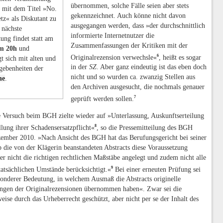
übernommen, solche Fälle seien aber stets
 mit dem Titel »No.
gekennzeichnet. Auch könne nicht davon
tz« als Diskutant zu
ausgegangen werden, dass »der durchschnittlich
 nächste
informierte Internetnutzer die
tung findet statt am
Zusammenfassungen der Kritiken mit der
um 20h
und
6
Originalrezension verwechsle«
, heißt es sogar
gt sich mit alten und
in der
SZ
. Aber ganz eindeutig ist das eben doch
gebenheiten der
nicht und so wurden ca. zwanzig Stellen aus
ne
.
den Archiven ausgesucht, die nochmals genauer
7
geprüft werden sollen.
e Versuch beim BGH zielte wieder auf »Unterlassung, Auskunftserteilung
8
llung ihrer Schadensersatzpflicht«
, so die Pressemitteilung des BGH
ember 2010. »Nach Ansicht des BGH hat das Berufungsgericht bei seiner
 die von der Klägerin beanstandeten Abstracts diese Voraussetzung
ber nicht die richtigen rechtlichen Maßstäbe angelegt und zudem nicht alle
9
tatsächlichen Umstände berücksichtigt.«
Bei einer erneuten Prüfung sei
sonderer Bedeutung, in welchem Ausmaß die Abstracts originelle
ngen der Originalrezensionen übernommen haben«. Zwar sei die
ise durch das Urheberrecht geschützt, aber nicht per se der Inhalt des