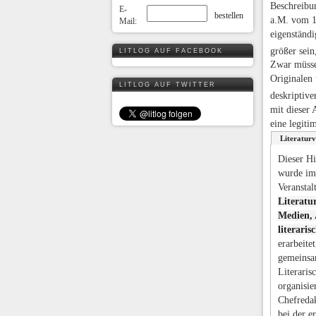
Beschreibun
E-
a.M. vom 1
Mail:
eigenständi
größer sein
LITLOG AUF FACEBOOK
Zwar müsse
Originalen 
LITLOG AUF TWITTER
deskriptive
mit dieser 
eine legiti
Literaturv
Dieser Hi
wurde im
Veranstal
Literatur
Medien, 
literari
erarbeite
gemeinsa
Literari
organisie
Chefreda
bei der e