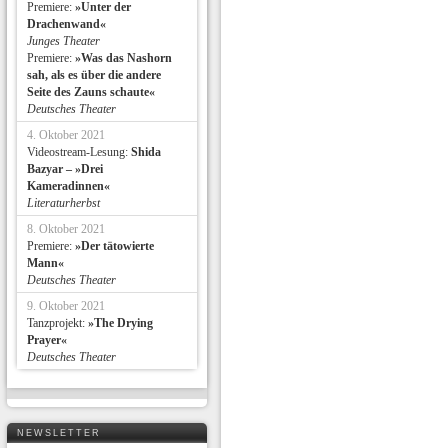
Premiere:
»Unter der
Drachenwand«
Junges Theater
Premiere:
»Was das Nashorn
sah, als es über die andere
Seite des Zauns schaute«
Deutsches Theater
4. Oktober 2021
Videostream-Lesung:
Shida
Bazyar – »Drei
Kameradinnen«
Literaturherbst
8. Oktober 2021
Premiere:
»Der tätowierte
Mann«
Deutsches Theater
9. Oktober 2021
Tanzprojekt:
»The Drying
Prayer«
Deutsches Theater
NEWSLETTER