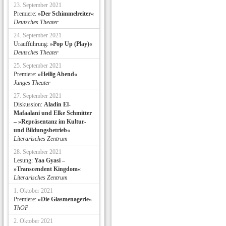
23. September 2021
Premiere:
»Der Schimmelreiter«
Deutsches Theater
24. September 2021
Uraufführung:
»Pop Up (Play)«
Deutsches Theater
25. September 2021
Premiere:
»Heilig Abend«
Junges Theater
27. September 2021
Diskussion:
Aladin El-
Mafaalani und Elke Schmitter
– »Repräsentanz im Kultur-
und Bildungsbetrieb«
Literarisches Zentrum
28. September 2021
Lesung:
Yaa Gyasi –
»Transcendent Kingdom«
Literarisches Zentrum
1. Oktober 2021
Premiere:
»Die Glasmenagerie«
ThOP
2. Oktober 2021