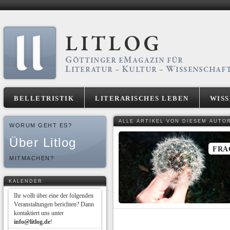
BELLETRISTIK
LITERARISCHES LEBEN
WIS
ALLE ARTIKEL VON DIESEM AUTO
WORUM GEHT ES?
Über Litlog
FRA
MITMACHEN?
KALENDER
Ihr wollt über eine der folgenden
Veranstaltungen berichten? Dann
kontaktiert uns unter
info@litlog.de
!