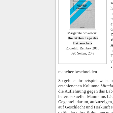
s
h
m
m
a
G
Margarete Stokowski
Z
Die letzten Tage des
s
Patriarchats
A
Rowohlt: Reinbek 2018
h
320 Seiten, 20 €
D
v
v
mancher beschneiden.
So geht es ihr beispielsweise
erschienenen Kolumne
Mittel
die Auflehnung gegen das Labe
heterosexueller Mann« ins Läc
Gegenteil darum, aufzuzeigen,
auf Geschlecht und Herkunft se
dafür, dass ihre Kolumnen ein