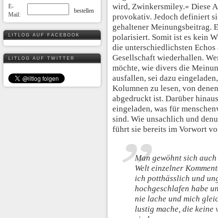
wird, Zwinkersmiley.« Diese A
E-
Mail:
provokativ. Jedoch definiert s
gehaltener Meinungsbeitrag. Es 
LITLOG AUF FACEBOOK
polarisiert. Somit ist es kei
die unterschiedlichsten Echos
Gesellschaft wiederhallen. We
LITLOG AUF TWITTER
möchte, wie divers die Meinu
ausfallen, sei dazu eingelade
Kolumnen zu lesen, von denen
abgedruckt ist. Darüber hinau
eingeladen, was für menschen
sind. Wie unsachlich und den
führt sie bereits im Vorwort vo
Man gewöhnt sich auch 
Welt einzelner Kommenta
ich potthässlich und un
hochgeschlafen habe un
nie lache und mich glei
lustig mache, die keine