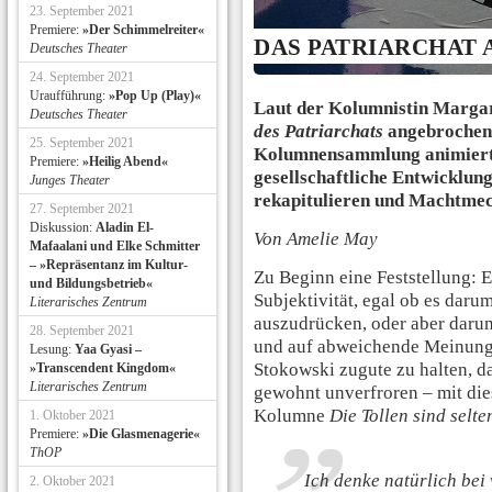
23. September 2021
Premiere:
»Der Schimmelreiter«
DAS PATRIARCHAT
Deutsches Theater
24. September 2021
Uraufführung:
»Pop Up (Play)«
Laut der Kolumnistin Margar
Deutsches Theater
des Patriarchats
angebrochen.
25. September 2021
Kolumnensammlung animiert 
Premiere:
»Heilig Abend«
gesellschaftliche Entwicklung
Junges Theater
rekapitulieren und Machtmec
27. September 2021
Diskussion:
Aladin El-
Von Amelie May
Mafaalani und Elke Schmitter
– »Repräsentanz im Kultur-
Zu Beginn eine Feststellung: Es
und Bildungsbetrieb«
Subjektivität, egal ob es dar
Literarisches Zentrum
auszudrücken, oder aber darum
28. September 2021
und auf abweichende Meinunge
Lesung:
Yaa Gyasi –
Stokowski zugute zu halten, da
»Transcendent Kingdom«
Literarisches Zentrum
gewohnt unverfroren – mit die
Kolumne
Die Tollen sind selte
1. Oktober 2021
Premiere:
»Die Glasmenagerie«
ThOP
Ich denke natürlich bei 
2. Oktober 2021