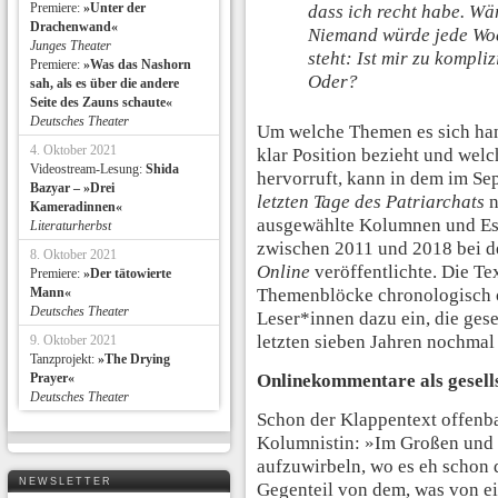
Premiere:
»Unter der
dass ich recht habe. Wä
Drachenwand«
Niemand würde jede Woc
Junges Theater
steht: Ist mir zu kompliz
Premiere:
»Was das Nashorn
Oder?
sah, als es über die andere
Seite des Zauns schaute«
Deutsches Theater
Um welche Themen es sich han
4. Oktober 2021
klar Position bezieht und wel
Videostream-Lesung:
Shida
hervorruft, kann in dem im S
Bazyar – »Drei
letzten Tage des Patriarchats
n
Kameradinnen«
ausgewählte Kolumnen und Ess
Literaturherbst
zwischen 2011 und 2018 bei 
8. Oktober 2021
Online
veröffentlichte. Die Te
Premiere:
»Der tätowierte
Mann«
Themenblöcke chronologisch o
Deutsches Theater
Leser*innen dazu ein, die ges
letzten sieben Jahren nochmal 
9. Oktober 2021
Tanzprojekt:
»The Drying
Prayer«
Onlinekommentare als gesells
Deutsches Theater
Schon der Klappentext offenba
Kolumnistin: »Im Großen und 
aufzuwirbeln, wo es eh schon d
NEWSLETTER
Gegenteil von dem, was von ei