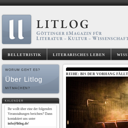
BELLETRISTIK
LITERARISCHES LEBEN
WIS
WORUM GEHT ES?
REIHE: BIS DER VORHANG FÄLLT
Über Litlog
MITMACHEN?
KALENDER
Ihr wollt über eine der folgenden
Veranstaltungen berichten? Dann
kontaktiert uns unter
info@litlog.de
!