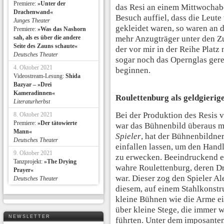
Premiere:
»Unter der
das Resi an einem Mittwochab
Drachenwand«
Besuch auffiel, dass die Leute
Junges Theater
gekleidet waren, so waren an 
Premiere:
»Was das Nashorn
sah, als es über die andere
mehr Anzugträger unter den Z
Seite des Zauns schaute«
der vor mir in der Reihe Platz
Deutsches Theater
sogar noch das Opernglas gere
4. Oktober 2021
beginnen.
Videostream-Lesung:
Shida
Bazyar – »Drei
Kameradinnen«
Roulettenburg als geldgierig
Literaturherbst
Bei der Produktion des Resis
8. Oktober 2021
Premiere:
»Der tätowierte
war das Bühnenbild überaus mi
Mann«
Spieler
, hat der Bühnenbildner
Deutsches Theater
einfallen lassen, um den Han
9. Oktober 2021
zu erwecken. Beeindruckend er
Tanzprojekt:
»The Drying
wahre Roulettenburg, deren D
Prayer«
war. Dieser zog den Spieler A
Deutsches Theater
diesem, auf einem Stahlkonstr
kleine Bühnen wie die Arme ein
über kleine Stege, die immer 
NEWSLETTER
führten. Unter dem imposante