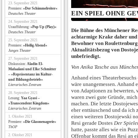
23. September 2021
Premiere:
»Der Schimmelreiter«
EIN SPIEL OHNE G
Deutsches Theater
24. September 2021
Uraufführung:
»Pop Up (Play)«
Die Bühne des Münchener Res
Deutsches Theater
achtarmige Krake daher und s
25. September 2021
Bewohner von Roulettenburg 
Premiere:
»Heilig Abend«
Aktualitätsbezug von Dostoj
Junges Theater
unbefriedigt.
27. September 2021
Diskussion:
Aladin El-
Von Anika Tasche aus Münche
Mafaalani und Elke Schmitter
– »Repräsentanz im Kultur-
Anhand eines Theaterbesuchs ei
und Bildungsbetrieb«
wäre unangemessen. Anhand e
Literarisches Zentrum
von Adaptionen zu bewerten, 
28. September 2021
waren zwei gute Gründe, mich 
Lesung:
Yaa Gyasi –
machen. Die letzte Dostojewes
»Transcendent Kingdom«
Literarisches Zentrum
eher enttäuschend und da ich 
einen weiteren Dostojewski no
1. Oktober 2021
Premiere:
»Die Glasmenagerie«
Resi gerade Dostes
Der Spiele
ThOP
hatte, passte alles wie ein Pu
2. Oktober 2021
Offenbar kommt das Resi an e