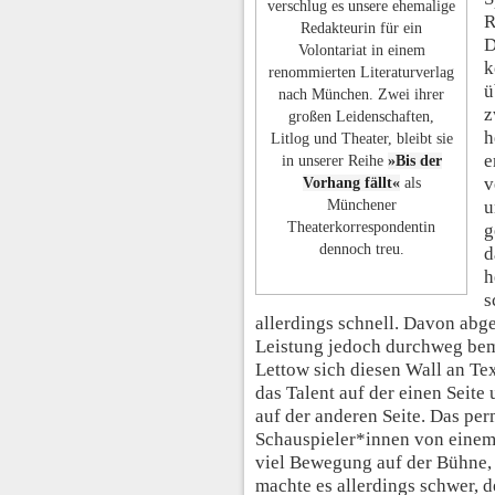
verschlug es unsere ehemalige
R
Redakteurin für ein
D
Volontariat in einem
k
renommierten Literaturverlag
ü
nach München. Zwei ihrer
z
großen Leidenschaften,
h
Litlog und Theater, bleibt sie
e
in unserer Reihe
»Bis der
v
Vorhang fällt«
als
Münchener
u
Theaterkorrespondentin
g
dennoch treu.
d
h
s
allerdings schnell. Davon abg
Leistung jedoch durchweg bem
Lettow sich diesen Wall an Te
das Talent auf der einen Seite
auf der anderen Seite. Das pe
Schauspieler*innen von einem
viel Bewegung auf der Bühne, 
machte es allerdings schwer, 