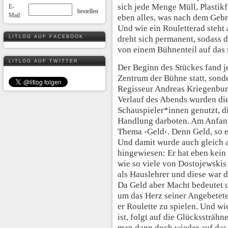
sich jede Menge Müll, Plastik
E-
Mail:
eben alles, was nach dem Geb
Und wie ein Rouletterad steht 
LITLOG AUF FACEBOOK
dreht sich permanent, sodass 
von einem Bühnenteil auf das 
LITLOG AUF TWITTER
Der Beginn des Stückes fand j
Zentrum der Bühne statt, sond
Regisseur Andreas Kriegenburg
Verlauf des Abends wurden di
Schauspieler*innen genutzt, d
Handlung darboten. Am Anfang
Thema ›Geld‹. Denn Geld, so e
Und damit wurde auch gleich 
hingewiesen: Er hat eben kein
wie so viele von Dostojewskis
als Hauslehrer und diese war d
Da Geld aber Macht bedeutet u
um das Herz seiner Angebetete
er Roulette zu spielen. Und wi
ist, folgt auf die Glückssträh
man dann doch wieder auf das 