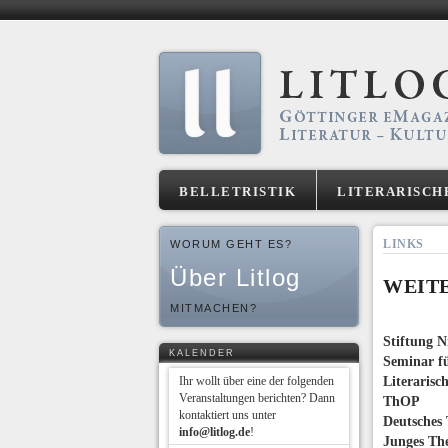
BELLETRISTIK
LITERARISCH
LINKS
WORUM GEHT ES?
Über Litlog
WEIT
MITMACHEN?
Stiftung N
KALENDER
Seminar fü
Ihr wollt über eine der folgenden
Literarisc
Veranstaltungen berichten? Dann
ThOP
kontaktiert uns unter
Deutsches 
info@litlog.de
!
Junges Th