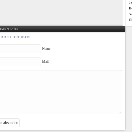
J
D
N
O
MMENTARE
AR SCHREIBEN
Name
Mail