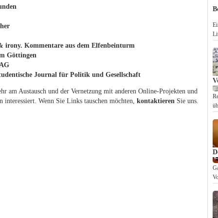
unden
B
Ei
cher
Li
 & irony. Kommentare aus dem Elfenbeinturm
am Göttingen
MAG
tudentische Journal für Politik und Gesellschaft
V
sehr am Austausch und der Vernetzung mit anderen Online-Projekten und
Re
en interessiert. Wenn Sie Links tauschen möchten,
kontaktieren
Sie uns.
üb
D
Ga
Vo