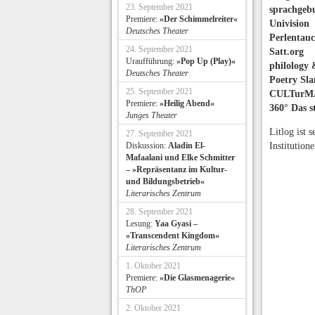
23. September 2021
sprachgeb
Premiere:
»Der Schimmelreiter«
Univision
Deutsches Theater
Perlentau
24. September 2021
Satt.org
Uraufführung:
»Pop Up (Play)«
philology
Deutsches Theater
Poetry Sl
25. September 2021
CULTur
Premiere:
»Heilig Abend«
360° Das s
Junges Theater
Litlog ist 
27. September 2021
Diskussion:
Aladin El-
Institution
Mafaalani und Elke Schmitter
– »Repräsentanz im Kultur-
und Bildungsbetrieb«
Literarisches Zentrum
28. September 2021
Lesung:
Yaa Gyasi –
»Transcendent Kingdom«
Literarisches Zentrum
1. Oktober 2021
Premiere:
»Die Glasmenagerie«
ThOP
2. Oktober 2021