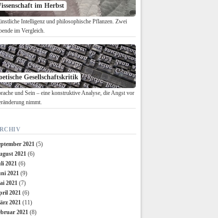
issenschaft im Herbst
nstliche Intelligenz und philosophische Pflanzen. Zwei
ende im Vergleich.
oetische Gesellschaftskritik
rache und Sein – eine konstruktive Analyse, die Angst vor
ränderung nimmt.
RCHIV
eptember 2021
(5)
ugust 2021
(6)
li 2021
(6)
uni 2021
(9)
ai 2021
(7)
ril 2021
(6)
ärz 2021
(11)
ebruar 2021
(8)