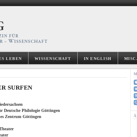
ES LEBEN
WISSENSCHAFT
IN ENGLISH
MISC
M
ER SURFEN
iedersachsen
r Deutsche Philologie Göttingen
Ä
hes Zentrum Göttingen
Theater
eater