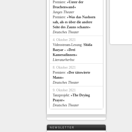
Premiere:
»Unter der
Drachenwand«
Junges Theater
Premiere:
»Was das Nashorn
sah, als es über die andere
Seite des Zauns schaute«
Deutsches Theater
4. Oktober 2021
Videostream-Lesung:
Shida
Bazyar – »Drei
Kameradinnen«
Literaturherbst
8. Oktober 2021
Premiere:
»Der tätowierte
Mann«
Deutsches Theater
9. Oktober 2021
Tanzprojekt:
»The Drying
Prayer«
Deutsches Theater
NEWSLETTER