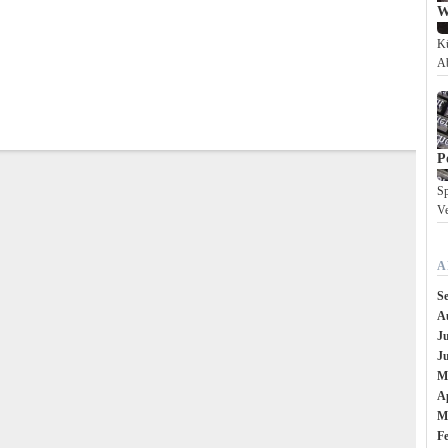
W
Kü
Ab
P
Sp
Ve
A
S
A
Ju
J
M
Ap
M
F