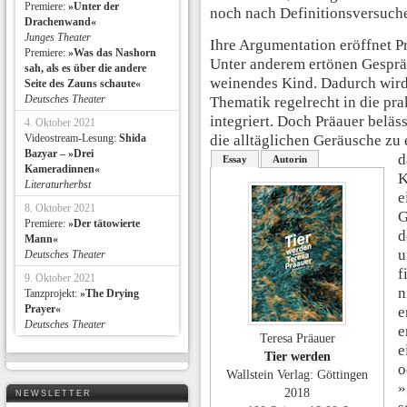
Premiere:
»Unter der
noch nach Definitionsversuch
Drachenwand«
Junges Theater
Ihre Argumentation eröffnet Pr
Premiere:
»Was das Nashorn
Unter anderem ertönen Gesprä
sah, als es über die andere
weinendes Kind. Dadurch wird 
Seite des Zauns schaute«
Deutsches Theater
Thematik regelrecht in die pr
integriert. Doch Präauer beläss
4. Oktober 2021
Videostream-Lesung:
Shida
die alltäglichen Geräusche zu
Bazyar – »Drei
d
Essay
Autorin
Kameradinnen«
K
Literaturherbst
e
8. Oktober 2021
G
Premiere:
»Der tätowierte
d
Mann«
u
Deutsches Theater
f
9. Oktober 2021
n
Tanzprojekt:
»The Drying
Prayer«
e
Deutsches Theater
e
Teresa Präauer
e
Tier werden
o
Wallstein Verlag: Göttingen
»
2018
NEWSLETTER