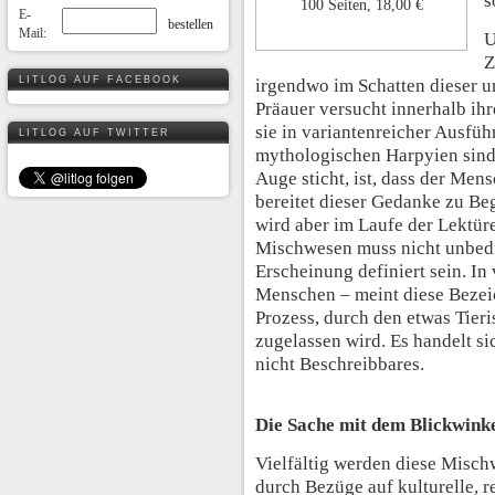
s
100 Seiten, 18,00 €
E-
Mail:
U
Z
LITLOG AUF FACEBOOK
irgendwo im Schatten dieser 
Präauer versucht innerhalb ihr
sie in variantenreicher Ausf
LITLOG AUF TWITTER
mythologischen Harpyien sind 
Auge sticht, ist, dass der Mens
bereitet dieser Gedanke zu Be
wird aber im Laufe der Lektür
Mischwesen muss nicht unbedi
Erscheinung definiert sein. In
Menschen – meint diese Beze
Prozess, durch den etwas Tier
zugelassen wird. Es handelt 
nicht Beschreibbares.
Die Sache mit dem Blickwink
Vielfältig werden diese Mis
durch Bezüge auf kulturelle, r