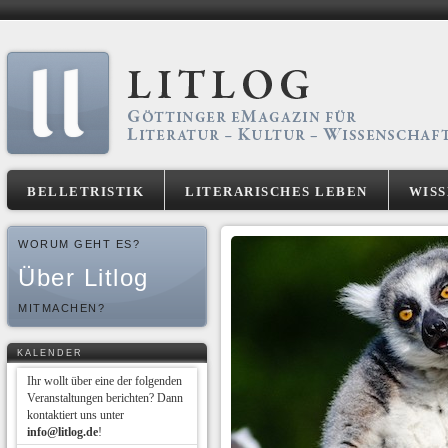
BELLETRISTIK
LITERARISCHES LEBEN
WIS
WORUM GEHT ES?
Über Litlog
MITMACHEN?
KALENDER
Ihr wollt über eine der folgenden
Veranstaltungen berichten? Dann
kontaktiert uns unter
info@litlog.de
!