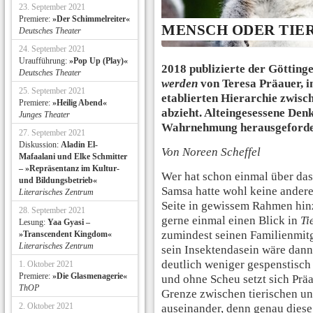
23. September 2021
Premiere:
»Der Schimmelreiter«
MENSCH ODER TIE
Deutsches Theater
24. September 2021
Uraufführung:
»Pop Up (Play)«
2018 publizierte der Götting
Deutsches Theater
werden
von Teresa Präauer, in
25. September 2021
etablierten Hierarchie zwisc
Premiere:
»Heilig Abend«
abzieht. Alteingesessene Den
Junges Theater
Wahrnehmung herausgeforde
27. September 2021
Diskussion:
Aladin El-
Von Noreen Scheffel
Mafaalani und Elke Schmitter
– »Repräsentanz im Kultur-
Wer hat schon einmal über das 
und Bildungsbetrieb«
Samsa hatte wohl keine andere
Literarisches Zentrum
Seite in gewissem Rahmen hin
28. September 2021
gerne einmal einen Blick in
Ti
Lesung:
Yaa Gyasi –
zumindest seinen Familienmit
»Transcendent Kingdom«
Literarisches Zentrum
sein Insektendasein wäre dann 
deutlich weniger gespenstisch
1. Oktober 2021
Premiere:
»Die Glasmenagerie«
und ohne Scheu setzt sich Prä
ThOP
Grenze zwischen tierischen u
2. Oktober 2021
auseinander, denn genau diese K