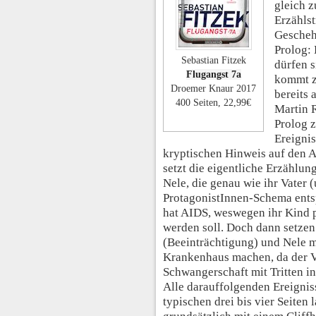
gleich 
Erzählst
Gescheh
Prolog:
Sebastian Fitzek
dürfen s
Flugangst 7a
kommt z
Droemer Knaur 2017
bereits
400 Seiten, 22,99€
Martin R
Prolog z
Ereignis
kryptischen Hinweis auf den 
setzt die eigentliche Erzählung
Nele, die genau wie ihr Vater 
ProtagonistInnen-Schema entspr
hat AIDS, weswegen ihr Kind p
werden soll. Doch dann setzen
(Beeinträchtigung) und Nele m
Krankenhaus machen, da der Va
Schwangerschaft mit Tritten in
Alle darauffolgenden Ereigniss
typischen drei bis vier Seiten