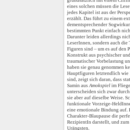
grundsätzlich mit einem Cliff
eines solchen müssen die Lese
jedes Kapitel ist aus der Pers
erzählt. Das führt zu einem e
dementsprechender Sogwirkung
bestimmten Punkt einfach nic
Darunter leiden allerdings nich
LeserInnen, sondern auch die 
Figuren sind – um es auf den P
Konstrukt aus psychischer und
traumatischer Vorbelastung un
haben sie genau genommen kei
Hauptfiguren letztendlich wie
sind, zeigt sich daran, dass st
Samin aus
Amokspiel
im Fliege
unterscheiden sich zwar durc
sie aber auf dieselbe Weise. S
funktionale Vorzeige-HeldInne
eine emotionale Bindung auf. D
Charakter-Blaupause die perfek
RezipientIn darstellt, und zum
Urängsten.