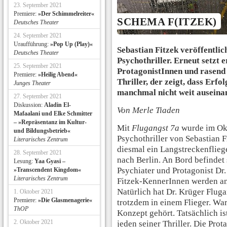
23. September 2021
Premiere:
»Der Schimmelreiter«
SCHEMA F(ITZEK)
Deutsches Theater
24. September 2021
Uraufführung:
»Pop Up (Play)«
Sebastian Fitzek veröffentlic
Deutsches Theater
Psychothriller. Erneut setzt 
25. September 2021
ProtagonistInnen und rasend 
Premiere:
»Heilig Abend«
Thriller, der zeigt, dass Erf
Junges Theater
manchmal nicht weit auseinan
27. September 2021
Diskussion:
Aladin El-
Von Merle Tiaden
Mafaalani und Elke Schmitter
– »Repräsentanz im Kultur-
Mit
Flugangst 7a
wurde im Okt
und Bildungsbetrieb«
Psychothriller von Sebastian Fi
Literarisches Zentrum
diesmal ein Langstreckenflieg
28. September 2021
nach Berlin. An Bord befindet 
Lesung:
Yaa Gyasi –
Psychiater und Protagonist Dr.
»Transcendent Kingdom«
Literarisches Zentrum
Fitzek-KennerInnen werden an 
Natürlich hat Dr. Krüger Fluga
1. Oktober 2021
Premiere:
»Die Glasmenagerie«
trotzdem in einem Flieger. Wa
ThOP
Konzept gehört. Tatsächlich ist
2. Oktober 2021
jeden seiner Thriller. Die Prot