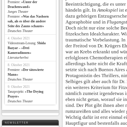
Premiere:
»Unter der
Beeinträchtigung, die es unt
Drachenwand«
händeln gilt. In
Amokspiel
ist 
Junges Theater
dazu gehörigen Entzugsersche
Premiere:
»Was das Nashorn
sah, als es über die andere
Agoraphobie und in
Flugangst
Seite des Zauns schaute«
Doch nicht nur eine solche Be
Deutsches Theater
fitzekschen Idealcharakter. Wi
4. Oktober 2021
traumatische Vorbelastung. In
Videostream-Lesung:
Shida
der Freitod von Dr. Krügers E
Bazyar – »Drei
war an Krebs erkrankt und wü
Kameradinnen«
erfolglosen Chemotherapien e
Literaturherbst
allerdings hatte nicht die Kraf
8. Oktober 2021
setzte sich nach Buenos Aires 
Premiere:
»Der tätowierte
Mann«
Protagonistin des Thrillers, n
Deutsches Theater
Selbiges gilt aber auch für Dr.
9. Oktober 2021
ein weiteres Kriterium für Fit
Tanzprojekt:
»The Drying
nämlich zumeist irgendetwas i
Prayer«
eben nicht getan, worauf sie i
Deutsches Theater
sind. Der Plot gibt ihnen aber
rumzureißen und alles wieder 
Wichtig dafür ist erst einmal 
Hauptfigur und bestenfalls auc
NEWSLETTER