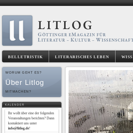
BELLETRISTIK
LITERARISCHES LEBEN
WIS
WORUM GEHT ES?
Über Litlog
MITMACHEN?
KALENDER
Ihr wollt über eine der folgenden
Veranstaltungen berichten? Dann
kontaktiert uns unter
info@litlog.de
!