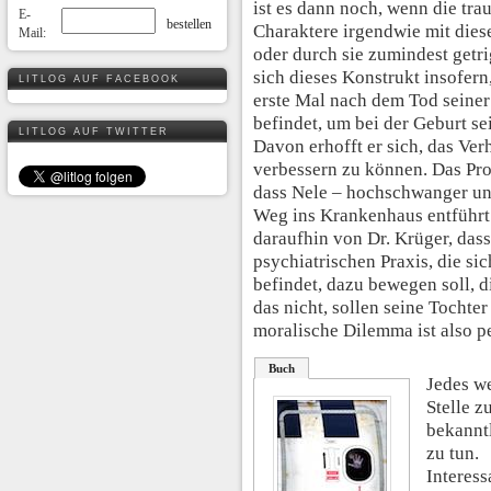
ist es dann noch, wenn die tr
E-
Charaktere irgendwie mit dies
Mail:
oder durch sie zumindest getri
sich dieses Konstrukt insofern
LITLOG AUF FACEBOOK
erste Mal nach dem Tod seiner
befindet, um bei der Geburt se
LITLOG AUF TWITTER
Davon erhofft er sich, das Ver
verbessern zu können. Das Pro
dass Nele – hochschwanger un
Weg ins Krankenhaus entführt 
daraufhin von Dr. Krüger, dass
psychiatrischen Praxis, die si
befindet, dazu bewegen soll, d
das nicht, sollen seine Tochter
moralische Dilemma ist also pe
Buch
Jedes we
Stelle z
bekanntl
zu tun.
Interess