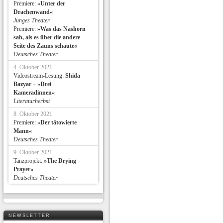
Premiere:
»Unter der
Drachenwand«
Junges Theater
Premiere:
»Was das Nashorn
sah, als es über die andere
Seite des Zauns schaute«
Deutsches Theater
4. Oktober 2021
Videostream-Lesung:
Shida
Bazyar – »Drei
Kameradinnen«
Literaturherbst
8. Oktober 2021
Premiere:
»Der tätowierte
Mann«
Deutsches Theater
9. Oktober 2021
Tanzprojekt:
»The Drying
Prayer«
Deutsches Theater
NEWSLETTER