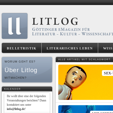
BELLETRISTIK
LITERARISCHES LEBEN
WIS
ALLE ARTIKEL MIT SCHLAGWORT:
WORUM GEHT ES?
Über Litlog
SEX
MITMACHEN?
KALENDER
Ihr wollt über eine der folgenden
Veranstaltungen berichten? Dann
kontaktiert uns unter
info@litlog.de
!