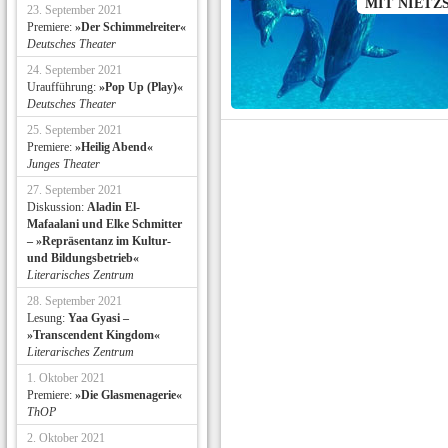
MIT NIETZ
23. September 2021
Premiere:
»Der Schimmelreiter«
Deutsches Theater
24. September 2021
Uraufführung:
»Pop Up (Play)«
Deutsches Theater
25. September 2021
Premiere:
»Heilig Abend«
Junges Theater
27. September 2021
Diskussion:
Aladin El-
Mafaalani und Elke Schmitter
– »Repräsentanz im Kultur-
und Bildungsbetrieb«
Literarisches Zentrum
28. September 2021
Lesung:
Yaa Gyasi –
»Transcendent Kingdom«
Literarisches Zentrum
1. Oktober 2021
Premiere:
»Die Glasmenagerie«
ThOP
2. Oktober 2021