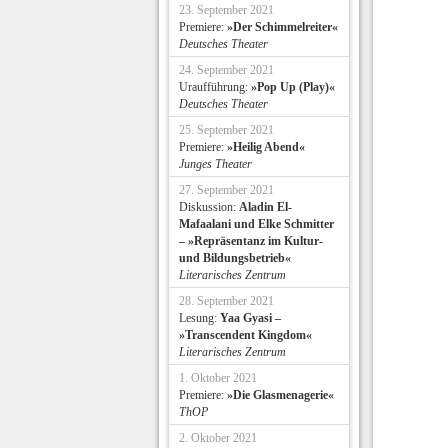
23. September 2021
Premiere:
»Der Schimmelreiter«
Deutsches Theater
24. September 2021
Uraufführung:
»Pop Up (Play)«
Deutsches Theater
25. September 2021
Premiere:
»Heilig Abend«
Junges Theater
27. September 2021
Diskussion:
Aladin El-
Mafaalani und Elke Schmitter
– »Repräsentanz im Kultur-
und Bildungsbetrieb«
Literarisches Zentrum
28. September 2021
Lesung:
Yaa Gyasi –
»Transcendent Kingdom«
Literarisches Zentrum
1. Oktober 2021
Premiere:
»Die Glasmenagerie«
ThOP
2. Oktober 2021