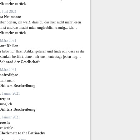
Nie mehr zurück
. Juni 2021
isa Neumann:
eber Stefan, ich weiß, dass du das hier nicht mehr lesen
nnst und das macht mich unglaublich traurig... ich…
Nie mehr zurück
 März 2021
ant Dhillon:
h habe nur Ihren Artikel gelesen und finde ich, dass es die
danken berührt, denen wir uns heutzutage jeden Tag…
Zahnrad der Gesellschaft
 März 2021
anfredlfpn:
immt nicht
Dichters Beschreibung
. Januar 2021
eterpn:
möglich
Dichters Beschreibung
. Januar 2021
noosh:
ce article
Checkmate to the Patriarchy