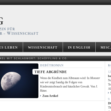
ES LEBEN
WISSENSCHAFT
IN ENGLISH
MISC
IKEL MIT SCHLAGWORT: SCHÖFFLING & CO.
DEBÜTROMAN
K
TIEFE ABGRÜNDE
12
bo
Wenn die Kindheit zum Albtraum wird: In
Monster
No
wie wir
zeigt Sandig die Folgen von
Te
Kindesmissbrauch und häuslicher Gewalt. Von J.
Al
Ritter.
Zum Artikel
9.
D
Th