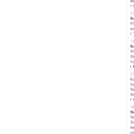
th
31
Ra
FO
no
31
Ra
WE
Do
Li
23
C
Li
St
De
30
H
Da
Te
ht
co