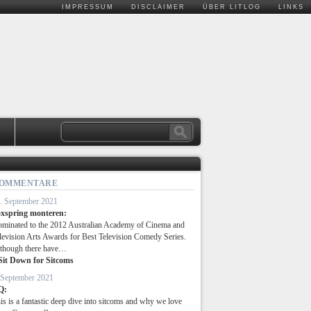
IMPRESSUM
DISCLAIMER
ÜBER LITLOG
LINKS
.
OMMENTARE
. September 2021
xspring monteren:
minated to the 2012 Australian Academy of Cinema and
levision Arts Awards for Best Television Comedy Series.
though there have…
Sit Down for Sitcoms
 September 2021
Q:
is is a fantastic deep dive into sitcoms and why we love