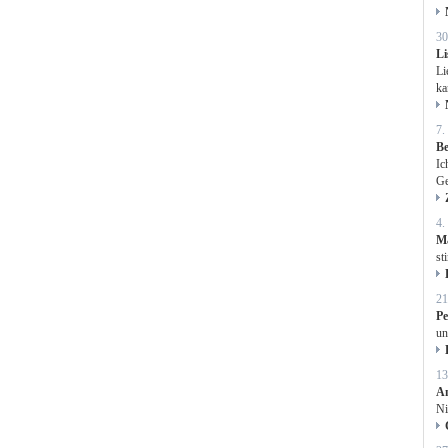
30
L
Li
ka
7.
Be
Ic
Ge
4.
M
st
21
P
un
13
A
Ni