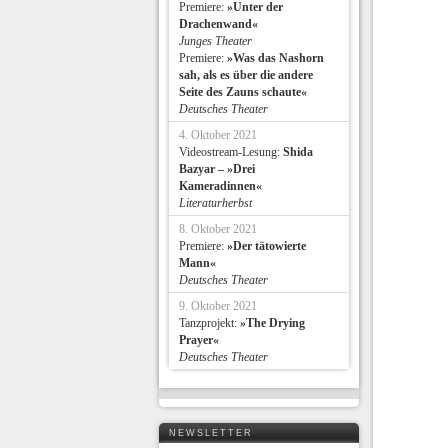
Premiere:
»Unter der
Drachenwand«
Junges Theater
Premiere:
»Was das Nashorn
sah, als es über die andere
Seite des Zauns schaute«
Deutsches Theater
4. Oktober 2021
Videostream-Lesung:
Shida
Bazyar – »Drei
Kameradinnen«
Literaturherbst
8. Oktober 2021
Premiere:
»Der tätowierte
Mann«
Deutsches Theater
9. Oktober 2021
Tanzprojekt:
»The Drying
Prayer«
Deutsches Theater
NEWSLETTER