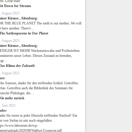
em. Great read!
Sit Down for Sitcoms
. August 2021
iner Kirmse , Altenburg:
R THE BLUE PLANET The earth is our mother, We will
t have another. There's…
The Anthropocene in
Our Planet
. August 2021
iner Kirmse , Altenburg:
NIGER IST MEHR Wachstumswahn und Profitstreben
minieren unser Leben. Diesen Zustand zu beenden,
egt…
Das Klima der Zukunft
. August 2021
aro:
ebe Autoren, danke für den treffenden Artikel. Getroffen.
efan. Getroffen auch die Bibliothek des Seminars für
utsche Philologie, die…
Nie mehr zurück
. Juni 2021
ades:
nke für euren in jeder Hinsicht treffenden Nachruf! Ein
xt von Stefan ist mir noch eingefallen:
tps://www.labournet.de/wp-
ntent/uploads/2020/08/Walfort-Gronerstr.pdf