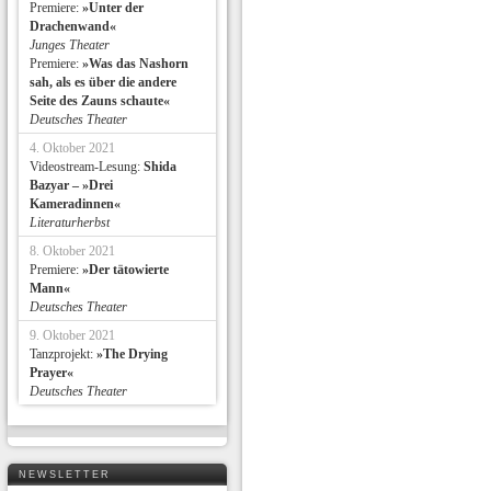
Premiere:
»Unter der
Drachenwand«
Junges Theater
Premiere:
»Was das Nashorn
sah, als es über die andere
Seite des Zauns schaute«
Deutsches Theater
4. Oktober 2021
Videostream-Lesung:
Shida
Bazyar – »Drei
Kameradinnen«
Literaturherbst
8. Oktober 2021
Premiere:
»Der tätowierte
Mann«
Deutsches Theater
9. Oktober 2021
Tanzprojekt:
»The Drying
Prayer«
Deutsches Theater
NEWSLETTER