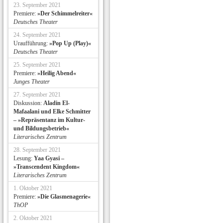
23. September 2021
Premiere:
»Der Schimmelreiter«
Deutsches Theater
24. September 2021
Uraufführung:
»Pop Up (Play)«
Deutsches Theater
25. September 2021
Premiere:
»Heilig Abend«
Junges Theater
27. September 2021
Diskussion:
Aladin El-
Mafaalani und Elke Schmitter
– »Repräsentanz im Kultur-
und Bildungsbetrieb«
Literarisches Zentrum
28. September 2021
Lesung:
Yaa Gyasi –
»Transcendent Kingdom«
Literarisches Zentrum
1. Oktober 2021
Premiere:
»Die Glasmenagerie«
ThOP
2. Oktober 2021