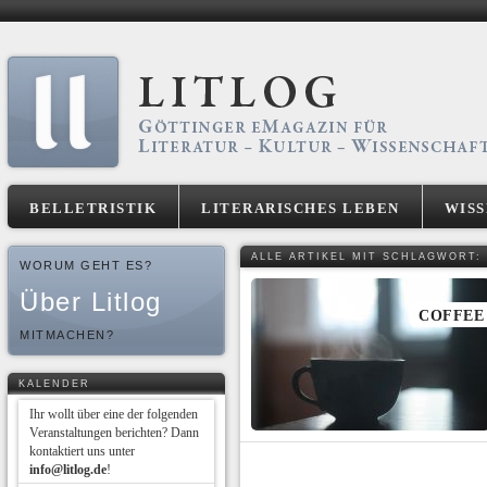
BELLETRISTIK
LITERARISCHES LEBEN
WIS
ALLE ARTIKEL MIT SCHLAGWORT:
WORUM GEHT ES?
Über Litlog
COFFEE
MITMACHEN?
KALENDER
Ihr wollt über eine der folgenden
Veranstaltungen berichten? Dann
kontaktiert uns unter
info@litlog.de
!