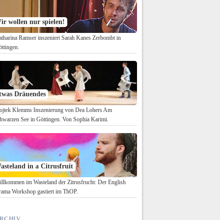
ir wollen nur spielen!
tharina Ramser inszeniert Sarah Kanes Zerbombt in
ttingen.
twas Dräuendes
jtek Klemms Inszenierung von Dea Lohers Am
hwarzen See in Göttingen. Von Sophia Karimi.
asteland in a Citrusfruit
llkommen im Wasteland der Zitrusfrucht: Der English
ama Workshop gastiert im ThOP.
RCHIV