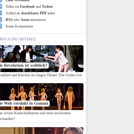
Link versenden
Teilen via
Facebook
und
Twitter
Artikel als
druckbares PDF
laden
RSS
oder
Atom
abonnieren
Keine Kommentare
HNLICHE ARTIKEL
ie Revolution ist weiblich?
ankheit und Klischee im Jungen Theater: Das Göttin-Gen.
ie Welt versinkt in Gummi
s vereint Kautschukbarone und einen insolventen
echaniker?