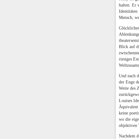
halten. Er 
Identitäten
Mensch, wen
Glücklicher
Ablenkunge
theatersemi
Blick auf d
zwischenme
riesiges E
Weltzusam
Und nach d
der Enge de
Weite des Z
zurückgewo
Louises Ide
Äquivalent 
keine poeti
wo die eige
objektiven
Nachdem d