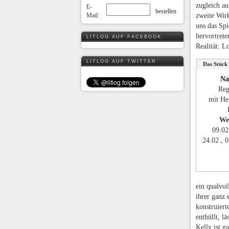
zugleich au
E-
Mail:
zweite Wir
uns das Spi
hervortrete
LITLOG AUF FACEBOOK
Realität: L
LITLOG AUF TWITTER
Das Stück
Na
Reg
mit He
We
09.02
24.02., 0
ein qualvo
ihrer ganz 
konstruier
enthüllt, l
Kelly ist g