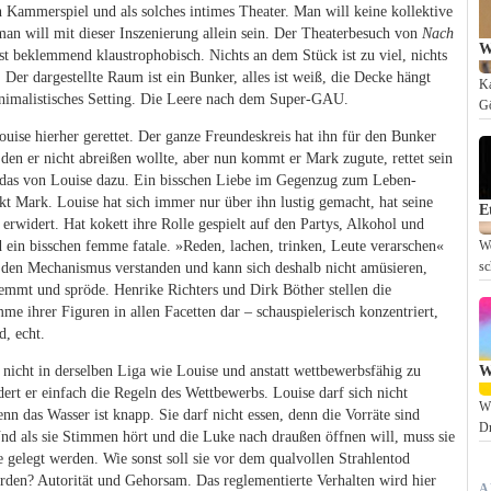
n Kammerspiel und als solches intimes Theater. Man will keine kollektive
man will mit dieser Inszenierung allein sein. Der Theaterbesuch von
Nach
W
st beklemmend klaustrophobisch. Nichts an dem Stück ist zu viel, nichts
. Der dargestellte Raum ist ein Bunker, alles ist weiß, die Decke hängt
Ka
inimalistisches Setting. Die Leere nach dem Super-GAU.
Gö
uise hierher gerettet. Der ganze Freundeskreis hat ihn für den Bunker
 den er nicht abreißen wollte, aber nun kommt er Mark zugute, rettet sein
das von Louise dazu. Ein bisschen Liebe im Gegenzug zum Leben-
kt Mark. Louise hat sich immer nur über ihn lustig gemacht, hat seine
E
 erwidert. Hat kokett ihre Rolle gespielt auf den Partys, Alkohol und
ein bisschen femme fatale. »Reden, lachen, trinken, Leute verarschen«
Wo
 den Mechanismus verstanden und kann sich deshalb nicht amüsieren,
sc
emmt und spröde. Henrike Richters und Dirk Böther stellen die
e ihrer Figuren in allen Facetten dar – schauspielerisch konzentriert,
, echt.
 nicht in derselben Liga wie Louise und anstatt wettbewerbsfähig zu
W
ert er einfach die Regeln des Wettbewerbs. Louise darf sich nicht
Wi
nn das Wasser ist knapp. Sie darf nicht essen, denn die Vorräte sind
Dr
nd als sie Stimmen hört und die Luke nach draußen öffnen will, muss sie
e gelegt werden. Wie sonst soll sie vor dem qualvollen Strahlentod
rden? Autorität und Gehorsam. Das reglementierte Verhalten wird hier
A