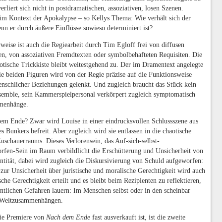
verliert sich nicht in postdramatischen, assoziativen, losen Szenen.
 im Kontext der Apokalypse – so Kellys Thema: Wie verhält sich der
n er durch äußere Einflüsse sowieso determiniert ist?
weise ist auch die Regiearbeit durch Tim Egloff frei von diffusen
n, von assoziativen Fremdtexten oder symbolbehafteten Requisiten. Die
otische Trickkiste bleibt weitestgehend zu. Der im Dramentext angelegte
ie beiden Figuren wird von der Regie präzise auf die Funktionsweise
nschlicher Beziehungen gelenkt. Und zugleich braucht das Stück kein
nsemble, sein Kammerspielpersonal verkörpert zugleich symptomatisch
menhänge.
em Ende? Zwar wird Louise in einer eindrucksvollen Schlussszene aus
s Bunkers befreit. Aber zugleich wird sie entlassen in die chaotische
uschauerraums. Dieses Verlorensein, das Auf-sich-selbst-
rfen-Sein im Raum verbildlicht die Erschütterung und Unsicherheit von
ntität, dabei wird zugleich die Diskursivierung von Schuld aufgeworfen:
zur Unsicherheit über juristische und moralische Gerechtigkeit wird auch
sche Gerechtigkeit erteilt und es bleibt beim Rezipienten zu reflektieren,
ntlichen Gefahren lauern: Im Menschen selbst oder in den scheinbar
 Weltzusammenhängen.
ie Premiere von
Nach dem Ende
fast ausverkauft ist, ist die zweite