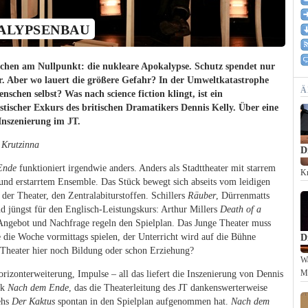
ALYPSENBAU
chen am Nullpunkt: die nukleare Apokalypse. Schutz spendet nur
. Aber wo lauert die größere Gefahr? In der Umweltkatastrophe
Ä
nschen selbst? Was nach science fiction klingt, ist ein
listischer Exkurs des britischen Dramatikers Dennis Kelly. Über eine
Inszenierung im JT.
 Krutzinna
D
Ende
funktioniert irgendwie anders. Anders als Stadttheater mit starrem
Kr
und erstarrtem Ensemble. Das Stück bewegt sich abseits vom leidigen
der Theater, den Zentralabiturstoffen. Schillers
Räuber
, Dürrenmatts
d jüngst für den Englisch-Leistungskurs: Arthur Millers
Death of a
Angebot und Nachfrage regeln den Spielplan. Das Junge Theater muss
 die Woche vormittags spielen, der Unterricht wird auf die Bühne
D
t Theater hier noch Bildung oder schon Erziehung?
Wa
rizonterweiterung, Impulse – all das liefert die Inszenierung von Dennis
M
ck
Nach dem Ende
, das die Theaterleitung des JT dankenswerterweise
Zehs
Der Kaktus
spontan in den Spielplan aufgenommen hat.
Nach dem