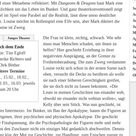
f einer Metaebene reflektiert: Mit
Dungeons & Dragons
baut Mark eine
S
klichkeit um das Leben im Bunker. Und ganz theaterkonventionell zeigt
A
el im Spiel eine Parabel auf die Realität, lässt diese umso deutlicher
Ju
n. Louise möchte im Rollenspiel eine Elfe sein, aber Mark diktiert die
J
ouise ist Zwerg.
M
Die Frau ist klein, nichtig, schwach. Wie sehr
Junges Theater
Ap
muss man Menschen schaden, um ihnen zu
M
ch dem Ende
helfen? Hier geschieht Erziehung in ihrer
F
ie: Tim Egloff
negativsten Ausprägung, an der Grenze zu
J
nrike Richters und
Freiheitsberaubung. Die zum Zwerg verdammte
D
Dirk Böther
Louise reckt sich schon in der ersten Szene nach
N
itere Termine
oben, versucht die Decke zu berühren als wolle
O
., 15.02., 18.02.,
sie nach einer höheren Gerechtigkeit greifen,
1.03., 16.03. jeweils
die sie doch nicht zu fassen bekommt. »Die
um 20 Uhr
Leute in meinen Geschichten tun einander weh,
obwohl sie einander nicht wehtun wollen«, sagt
Kelly über sein Stück. Was nun geschieht, ist
lles Intermezzo. Im Bunker, im Bau der Apokalypse, bauen die Figuren an
eigenen, ihrer psychischen und physischen Apokalypse. Die geschickt
te Finalspannung, die die Psychopathologie der Figuren mehr und mehr
ässt den Zuschauer nicht ein einziges Mal gedanklich abschweifen. Dennis
anz klar der Mut zur Geschichte, zur Handlung, zum Epischen zugute zu