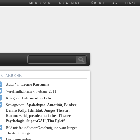
IMPRESSUM
DISCLAIMER
ÜBER LITLOG
LINKS
.
ETAEBENE
Autor*in:
Leonie Krutzinna
Veröffentlicht am 7. Februar 2011
Kategorie:
Literarisches Leben
Schlagworte:
Apokalypse
,
Autorität
,
Bunker
,
Dennis Kelly
,
Identität
,
Junges Theater
,
Kammerspiel
,
postdramatisches Theater
,
Psychologie
,
Super-GAU
,
Tim Egloff
Bild mit freundlicher Genehmigung vom Jungen
Theater Göttingen.