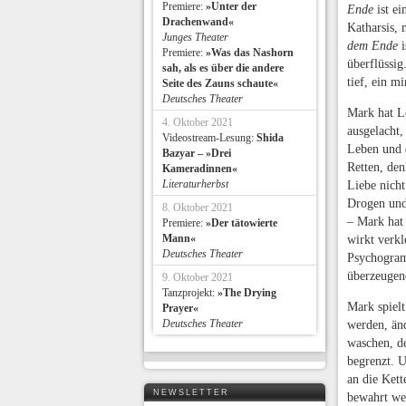
Premiere:
»Unter der
Ende
ist ei
Drachenwand«
Katharsis, 
Junges Theater
dem Ende
i
Premiere:
»Was das Nashorn
überflüssig
sah, als es über die andere
tief, ein m
Seite des Zauns schaute«
Deutsches Theater
Mark hat Lo
4. Oktober 2021
ausgelacht,
Videostream-Lesung:
Shida
Leben und 
Bazyar – »Drei
Retten, den
Kameradinnen«
Literaturherbst
Liebe nicht
Drogen und 
8. Oktober 2021
– Mark hat
Premiere:
»Der tätowierte
Mann«
wirkt verkl
Deutsches Theater
Psychogramm
überzeugend
9. Oktober 2021
Tanzprojekt:
»The Drying
Mark spielt
Prayer«
Deutsches Theater
werden, änd
waschen, de
begrenzt. U
an die Kett
NEWSLETTER
bewahrt we