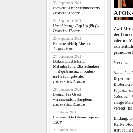
23. September 2021
Premiere:
»Der Schimmelreiter«
APOK
Deutsches Theater
24. September 2021
Uraufführung:
»Pop Up (Play)«
Zwei Mens
Deutsches Theater
der Bunker
25. September 2021
oder im Me
Premiere:
»Heilig Abend«
existentia
Junges Theater
grandiose 
27. September 2021
Diskussion:
Aladin El-
Von Leonie
Mafaalani und Elke Schmitter
– »Repräsentanz im Kultur-
Nach dem 
und Bildungsbetrieb«
Repertoire 
Literarisches Zentrum
Broterwerb 
28. September 2021
Physiker
un
Lesung:
Yaa Gyasi –
Salesman
. 
»Transcendent Kingdom«
einige Male
Literarisches Zentrum
verlegt. Is
1. Oktober 2021
Premiere:
»Die Glasmenagerie«
Bildung, Ho
ThOP
Kellys Stü
2. Oktober 2021
statt Juli 