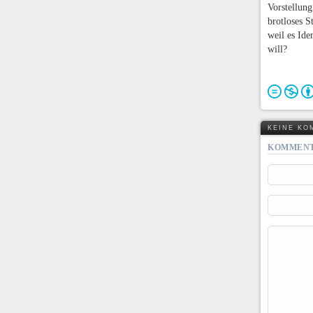
Vorstellung
brotloses S
weil es Ide
will?
KEINE KO
KOMMENT