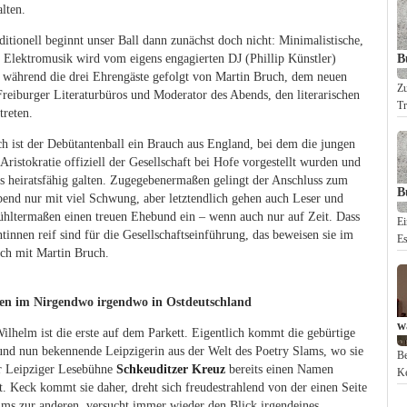
lten.
ditionell beginnt unser Ball dann zunächst doch nicht: Minimalistische,
e Elektromusik wird vom eigens engagierten DJ (Phillip Künstler)
B
, während die drei Ehrengäste gefolgt von Martin Bruch, dem neuen
Zu
Freiburger Literaturbüros und Moderator des Abends, den literarischen
Tr
treten.
h ist der Debütantenball ein Brauch aus England, bei dem die jungen
ristokratie offiziell der Gesellschaft bei Hofe vorgestellt wurden und
ls heiratsfähig galten. Zugegebenermaßen gelingt der Anschluss zum
B
end nur mit viel Schwung, aber letztendlich gehen auch Leser und
hltermaßen einen treuen Ehebund ein – wenn auch nur auf Zeit. Dass
Ei
tinnen reif sind für die Gesellschaftseinführung, das beweisen sie im
Es
ch mit Martin Bruch.
n im Nirgendwo irgendwo in Ostdeutschland
w
ilhelm ist die erste auf dem Parkett. Eigentlich kommt die gebürtige
und nun bekennende Leipzigerin aus der Welt des Poetry Slams, wo sie
Be
er Leipziger Lesebühne
Schkeuditzer Kreuz
bereits einen Namen
Ke
. Keck kommt sie daher, dreht sich freudestrahlend von der einen Seite
ums zur anderen, versucht immer wieder den Blick irgendeines