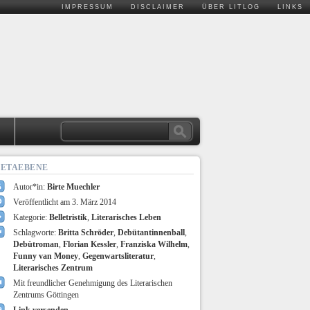
IMPRESSUM
DISCLAIMER
ÜBER LITLOG
LINKS
.
ETAEBENE
Autor*in:
Birte Muechler
Veröffentlicht am 3. März 2014
Kategorie:
Belletristik
,
Literarisches Leben
Schlagworte:
Britta Schröder
,
Debütantinnenball
,
Debütroman
,
Florian Kessler
,
Franziska Wilhelm
,
Funny van Money
,
Gegenwartsliteratur
,
Literarisches Zentrum
Mit freundlicher Genehmigung des Literarischen
Zentrums Göttingen