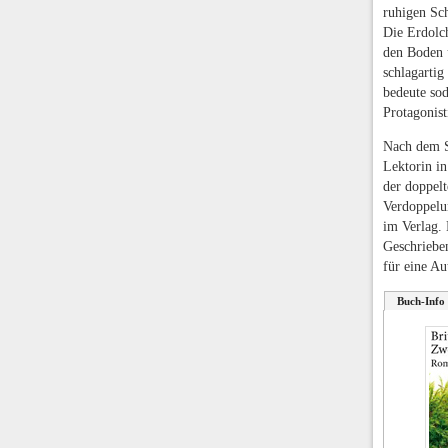
ruhigen Sch
Die Erdolch
den Boden 
schlagartig
bedeute sod
Protagonist
Nach dem S
Lektorin i
der doppelt
Verdoppelun
im Verlag. 
Geschrieben
für eine Au
Buch-Info