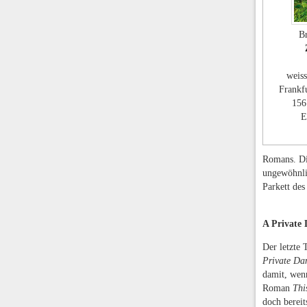
Br
weis
Frankf
156
E
Romans. Di
ungewöhnlic
Parkett des
A Private 
Der letzte
Private Da
damit, wen
Roman
Thi
doch berei