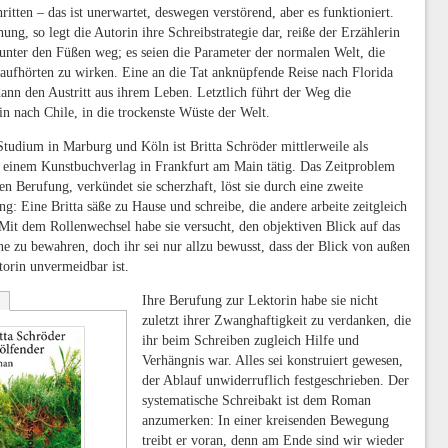
ritten – das ist unerwartet, deswegen verstörend, aber es funktioniert.
ung, so legt die Autorin ihre Schreibstrategie dar, reiße der Erzählerin
unter den Füßen weg; es seien die Parameter der normalen Welt, die
 aufhörten zu wirken. Eine an die Tat anknüpfende Reise nach Florida
ann den Austritt aus ihrem Leben. Letztlich führt der Weg die
in nach Chile, in die trockenste Wüste der Welt.
tudium in Marburg und Köln ist Britta Schröder mittlerweile als
n einem Kunstbuchverlag in Frankfurt am Main tätig. Das Zeitproblem
en Berufung, verkündet sie scherzhaft, löst sie durch eine zweite
g: Eine Britta säße zu Hause und schreibe, die andere arbeite zeitgleich
Mit dem Rollenwechsel habe sie versucht, den objektiven Blick auf das
e zu bewahren, doch ihr sei nur allzu bewusst, dass der Blick von außen
torin unvermeidbar ist.
Ihre Berufung zur Lektorin habe sie nicht
zuletzt ihrer Zwanghaftigkeit zu verdanken, die
ihr beim Schreiben zugleich Hilfe und
Verhängnis war. Alles sei konstruiert gewesen,
der Ablauf unwiderruflich festgeschrieben. Der
systematische Schreibakt ist dem Roman
anzumerken: In einer kreisenden Bewegung
treibt er voran, denn am Ende sind wir wieder