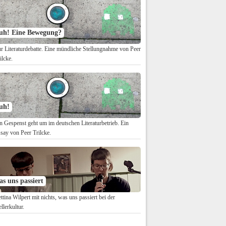
uh! Eine Bewegung?
r Literaturdebatte. Eine mündliche Stellungnahme von Peer
ilcke.
uh!
n Gespenst geht um im deutschen Literaturbetrieb. Ein
say von Peer Trilcke.
as uns passiert
ttina Wilpert mit nichts, was uns passiert bei der
llerkultur.