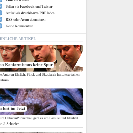
Link versenden
Teilen via
Facebook
und
Twitter
Artikel als
druckbares PDF
laden
RSS
oder
Atom
abonnieren
Keine Kommentare
HNLICHE ARTIKEL
on Konformismus keine Spur
e Autoren Ehrlich, Finck und Skudlarek im Literarischen
ntrum.
erlust im Jetzt
im Debütant*innenball geht es um Familie und Identität.
n J. Schaefer.