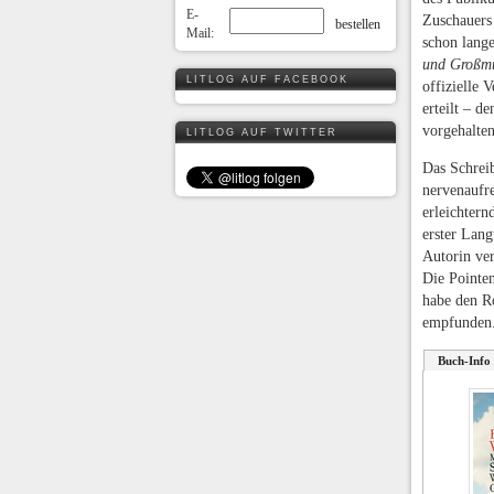
E-
Zuschauers 
Mail:
schon lang
und Großmu
LITLOG AUF FACEBOOK
offizielle 
erteilt – d
vorgehalte
LITLOG AUF TWITTER
Das Schreib
nervenaufre
erleichtern
erster Langt
Autorin ver
Die Pointen
habe den Ro
empfunden
Buch-Info