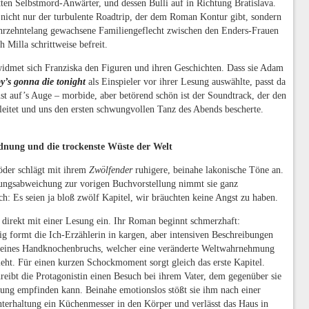
ten Selbstmord-Anwärter, und dessen Bulli auf in Richtung Bratislava.
 nicht nur der turbulente Roadtrip, der dem Roman Kontur gibt, sondern
ahrzehntelang gewachsene Familiengeflecht zwischen den Enders-Frauen
h Milla schrittweise befreit.
widmet sich Franziska den Figuren und ihren Geschichten. Dass sie Adam
y’s gonna die tonight
als Einspieler vor ihrer Lesung auswählte, passt da
st auf’s Auge – morbide, aber betörend schön ist der Soundtrack, der den
eitet und uns den ersten schwungvollen Tanz des Abends bescherte.
dnung und die trockenste Wüste der Welt
öder schlägt mit ihrem
Zwölfender
ruhigere, beinahe lakonische Töne an.
ngsabweichung zur vorigen Buchvorstellung nimmt sie ganz
sch: Es seien ja bloß zwölf Kapitel, wir bräuchten keine Angst zu haben.
et direkt mit einer Lesung ein. Ihr Roman beginnt schmerzhaft:
ig formt die Ich-Erzählerin in kargen, aber intensiven Beschreibungen
 eines Handknochenbruchs, welcher eine veränderte Weltwahrnehmung
ieht. Für einen kurzen Schockmoment sorgt gleich das erste Kapitel.
hreibt die Protagonistin einen Besuch bei ihrem Vater, dem gegenüber sie
ung empfinden kann. Beinahe emotionslos stößt sie ihm nach einer
terhaltung ein Küchenmesser in den Körper und verlässt das Haus in