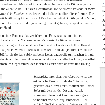
zu erhaschen. Man merkt ihr an, dass die literarische Bühne eigentlich
A
e ihr Zuhause ist. Für ihren Debütroman
Meine Mutter schwebt im Weltall
S
tter zieht Furchen
ist es heute jedoch die erste öffentliche Lesung. Die
A
Veröffentlichung ist erst in zwei Wochen, womit sie Göttingen den Vorzug
Ju
enen in Leipzig wird das ganz und gar nicht gefallen, wispert sie hinter
J
ner Hand.
M
Ap
en eines Romans, das versichert uns Franziska, ist um einiges
M
ibender als das Verfassen eines Kurztexts. Dafür sei es umso
F
der, die eigene Geschichte am Ende in den Händen zu halten. Dass ihr
J
ext jedoch witzreich sein soll, dass sei ihr nie aufgefallen, erzählt die
D
blüfft, als sie das Publikum beim Lesen ungewollt zum Lachen bringt.
N
dichte auf der Lesebühne sei nunmal um ein vielfaches höher, sie selbst
O
man im Gegensatz zu den meisten Lesern aber als ernst und traurig
.
Schauplatz ihrer skurrilen Geschichte ist die
ostdeutsche Provinz Ende der 90er Jahre,
genauer: das fiktive Dorf Strottenheim. Unter
Selbstmördern ist der Ort eine »große
Nummer«, denn dort kann man sich ganz
wunderbar vor den Zug schmeißen. Hier
verläuft die Bahnstrecke auf einer Anhöhe, von