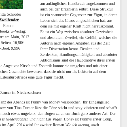
am anfänglichen Handbruch angekommen und
auch bei der Erzählerin selbst. Diese Struktur
itta Schröder
ist ein spannender Gegensatz zur Figur, in deren
Zwölfender
Leben sich das Chaos eingeschlichen hat, aus
Roman
dem sie mit eigener Kraft nicht herauskommt.
sbooks.w-Verlag:
Es ist ein Weg zwischen absoluter Gewissheit
urt am Main, 2012
und absolutem Zweifel, ein Gefühl, welches die
 Seiten, 16,90€
Autorin nach eigenen Angaben aus der Zeit
-Book 9,99€
ihrer Dissertation kennt. Denken und
Zerdenken, Handlungsunfähigkeit und absoluter
Aktionismus sind die Hauptmotive ihres ersten
e Angst vor Kitsch und Esoterik konnte sie umgehen und mit einer
hen Geschichte beweisen, dass sie nicht nur als Lektorin auf dem
 Literaturbetriebs eine gute Figur macht.
Dancer in Niedersachsen
 Tanz des Abends ist Funny van Money versprochen. Ihr Eingangslied
ncer
von Tina Turner lässt die Töne seicht und sexy vibrieren und schafft
n auch etwas ungelenk, den Bogen zu einem Buch ganz anderer Art. Der
s is Niedersachsen und nicht Las Vegas, Honey
ist Funnys erster Coup,
ts im April 2014 wird ihr zweiter Roman
Wie ich auszog, mich