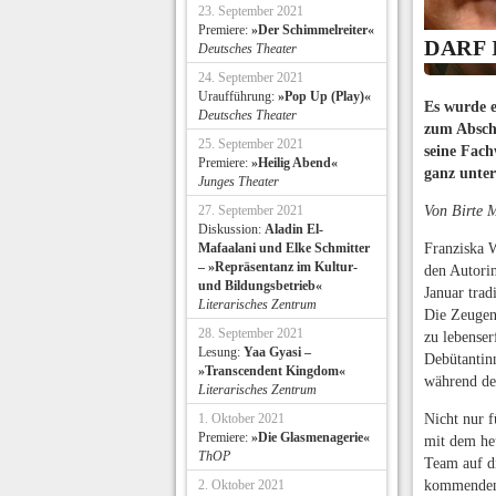
23. September 2021
Premiere:
»Der Schimmelreiter«
DARF 
Deutsches Theater
24. September 2021
Uraufführung:
»Pop Up (Play)«
Es wurde e
Deutsches Theater
zum Abschl
25. September 2021
seine Fach
Premiere:
»Heilig Abend«
ganz unte
Junges Theater
27. September 2021
Von Birte 
Diskussion:
Aladin El-
Mafaalani und Elke Schmitter
Franziska 
– »Repräsentanz im Kultur-
den Autori
und Bildungsbetrieb«
Januar trad
Literarisches Zentrum
Die Zeugens
28. September 2021
zu lebenser
Lesung:
Yaa Gyasi –
Debütantin
»Transcendent Kingdom«
während de
Literarisches Zentrum
1. Oktober 2021
Nicht nur f
Premiere:
»Die Glasmenagerie«
mit dem heu
ThOP
Team auf di
2. Oktober 2021
kommenden 