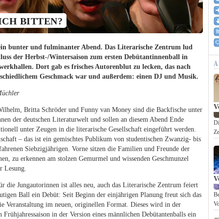
ICH BITTEN?
in bunter und fulminanter Abend. Das Literarische Zentrum lud
uss der Herbst-/Wintersaison zum ersten Debütantinnenball in
Ä
werkhallen. Dort gab es frisches Autorenblut zu lecken, das nach
rschiedlichem Geschmack war und außerdem: einen DJ und Musik.
Müchler
V
Wilhelm, Britta Schröder und Funny van Money sind die Backfische unter
nnen der deutschen Literaturwelt und sollen an diesem Abend Ende
Di
itionell unter Zeugen in die literarische Gesellschaft eingeführt werden.
Ze
chaft – das ist ein gemischtes Publikum von studentischen Zwanzig- bis
fahrenen Siebzigjährigen. Vorne sitzen die Familien und Freunde der
nen, zu erkennen am stolzen Gemurmel und wissenden Geschmunzel
r Lesung.
V
ür die Jungautorinnen ist alles neu, auch das Literarische Zentrum feiert
tigen Ball ein Debüt: Seit Beginn der einjährigen Planung freut sich das
Be
e Veranstaltung im neuen, originellen Format. Dieses wird in der
Vo
Frühjahressaison in der Version eines männlichen Debütantenballs ein