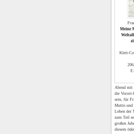
Fra
Meine 
Weltal
z
Klett-Co
206
E
Abend mit i
die Vorort-
sein, für F
Muttis und
Leben der 
zum Teil se
großen Jub
diesem öde