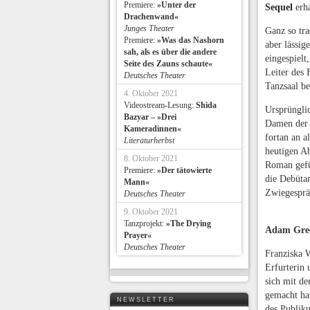
Premiere:
»Unter der
Sequel
erha
Drachenwand«
Junges Theater
Ganz so tra
Premiere:
»Was das Nashorn
aber lässig
sah, als es über die andere
eingespielt
Seite des Zauns schaute«
Leiter des 
Deutsches Theater
Tanzsaal be
4. Oktober 2021
Videostream-Lesung:
Shida
Ursprünglic
Bazyar – »Drei
Damen der A
Kameradinnen«
fortan an a
Literaturherbst
heutigen Ab
8. Oktober 2021
Roman gefü
Premiere:
»Der tätowierte
die Debütan
Mann«
Zwiegesprä
Deutsches Theater
9. Oktober 2021
Tanzprojekt:
»The Drying
Adam Gree
Prayer«
Deutsches Theater
Franziska W
Erfurterin 
sich mit d
gemacht hat
NEWSLETTER
des Publik