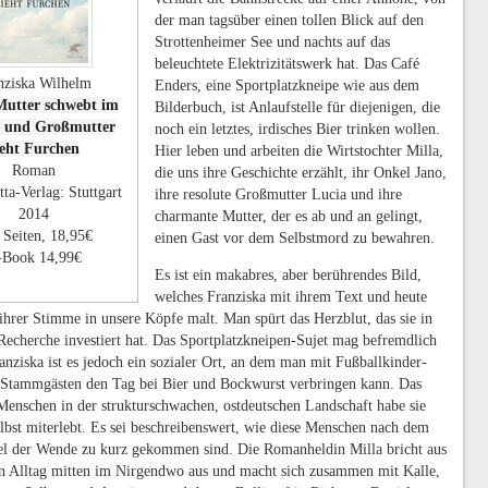
der man tagsüber einen tollen Blick auf den
Strottenheimer See und nachts auf das
beleuchtete Elektrizitätswerk hat. Das Café
nziska Wilhelm
Enders, eine Sportplatzkneipe wie aus dem
Mutter schwebt im
Bilderbuch, ist Anlaufstelle für diejenigen, die
l und Großmutter
noch ein letztes, irdisches Bier trinken wollen.
ieht Furchen
Hier leben und arbeiten die Wirtstochter Milla,
Roman
die uns ihre Geschichte erzählt, ihr Onkel Jano,
tta-Verlag: Stuttgart
ihre resolute Großmutter Lucia und ihre
2014
charmante Mutter, der es ab und an gelingt,
 Seiten, 18,95€
einen Gast vor dem Selbstmord zu bewahren.
-Book 14,99€
Es ist ein makabres, aber berührendes Bild,
welches Franziska mit ihrem Text und heute
hrer Stimme in unsere Köpfe malt. Man spürt das Herzblut, das sie in
Recherche investiert hat. Das Sportplatzkneipen-Sujet mag befremdlich
ranziska ist es jedoch ein sozialer Ort, an dem man mit Fußballkinder-
 Stammgästen den Tag bei Bier und Bockwurst verbringen kann. Das
Menschen in der strukturschwachen, ostdeutschen Landschaft habe sie
lbst miterlebt. Es sei beschreibenswert, wie diese Menschen nach dem
el der Wende zu kurz gekommen sind. Die Romanheldin Milla bricht aus
n Alltag mitten im Nirgendwo aus und macht sich zusammen mit Kalle,