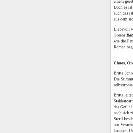
einem geret
Doch es ist
auch das j
aus dem sic
Liebevoll 
Greens
Bab
wie die Fau
Roman begl
Chaos, Or
Britta Schr
Die Stimmu
selbstironi
Britta leit
Stakkatoart
das Gefühl
nach sich z
Steril besc
nur Veracht
knappen Un