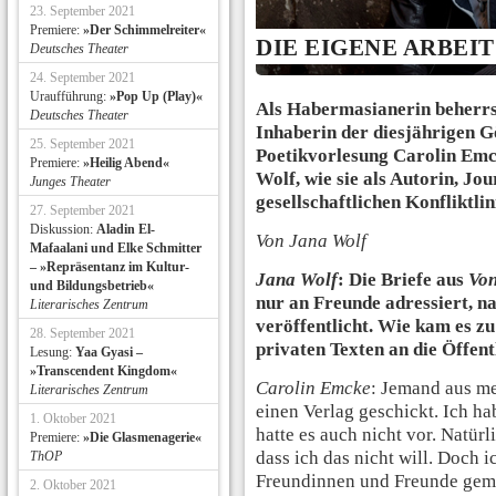
23. September 2021
Premiere:
»Der Schimmelreiter«
DIE EIGENE ARBEI
Deutsches Theater
24. September 2021
Uraufführung:
»Pop Up (Play)«
Als Habermasianerin beherrsc
Deutsches Theater
Inhaberin der diesjährigen G
25. September 2021
Poetikvorlesung Carolin Emc
Premiere:
»Heilig Abend«
Wolf, wie sie als Autorin, Jou
Junges Theater
gesellschaftlichen Konfliktlin
27. September 2021
Diskussion:
Aladin El-
Von Jana Wolf
Mafaalani und Elke Schmitter
– »Repräsentanz im Kultur-
Jana Wolf
: Die Briefe aus
Von
und Bildungsbetrieb«
nur an Freunde adressiert, na
Literarisches Zentrum
veröffentlicht. Wie kam es zu
28. September 2021
privaten Texten an die Öffent
Lesung:
Yaa Gyasi –
»Transcendent Kingdom«
Carolin Emcke
: Jemand aus me
Literarisches Zentrum
einen Verlag geschickt. Ich ha
1. Oktober 2021
hatte es auch nicht vor. Natür
Premiere:
»Die Glasmenagerie«
dass ich das nicht will. Doch 
ThOP
Freundinnen und Freunde gemer
2. Oktober 2021