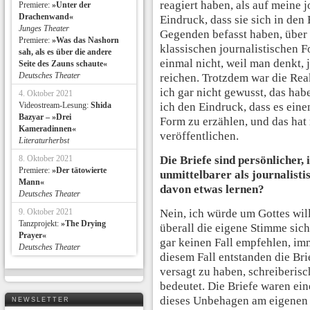
reagiert haben, als auf meine j
Premiere:
»Unter der
Drachenwand«
Eindruck, dass sie sich in den
Junges Theater
Gegenden befasst haben, über d
Premiere:
»Was das Nashorn
klassischen journalistischen F
sah, als es über die andere
einmal nicht, weil man denkt, 
Seite des Zauns schaute«
Deutsches Theater
reichen. Trotzdem war die Rea
ich gar nicht gewusst, das habe
4. Oktober 2021
Videostream-Lesung:
Shida
ich den Eindruck, dass es ein
Bazyar – »Drei
Form zu erzählen, und das hat
Kameradinnen«
veröffentlichen.
Literaturherbst
8. Oktober 2021
Die Briefe sind persönlicher,
Premiere:
»Der tätowierte
unmittelbarer als journalist
Mann«
davon etwas lernen?
Deutsches Theater
9. Oktober 2021
Nein, ich würde um Gottes wil
Tanzprojekt:
»The Drying
überall die eigene Stimme sich
Prayer«
gar keinen Fall empfehlen, imm
Deutsches Theater
diesem Fall entstanden die Br
versagt zu haben, schreiberisc
bedeutet. Die Briefe waren ein
dieses Unbehagen am eigenen S
NEWSLETTER