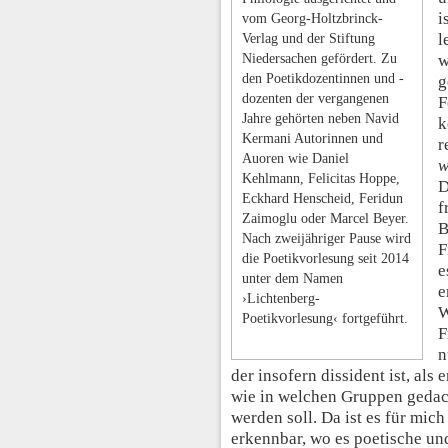
i
vom Georg-Holtzbrinck-
l
Verlag und der Stiftung
Niedersachen gefördert. Zu
w
den Poetikdozentinnen und -
g
dozenten der vergangenen
F
Jahre gehörten neben Navid
k
Kermani Autorinnen und
r
Auoren wie Daniel
w
Kehlmann, Felicitas Hoppe,
D
Eckhard Henscheid, Feridun
f
Zaimoglu oder Marcel Beyer.
B
Nach zweijähriger Pause wird
F
die Poetikvorlesung seit 2014
e
unter dem Namen
e
›Lichtenberg-
W
Poetikvorlesung‹ fortgeführt.
F
n
der insofern dissident ist, als
wie in welchen Gruppen gedac
werden soll. Da ist es für mic
erkennbar, wo es poetische und