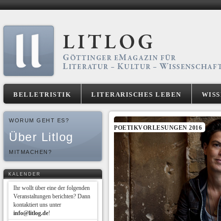
BELLETRISTIK
LITERARISCHES LEBEN
WIS
WORUM GEHT ES?
POETIKVORLESUNGEN 2016
Über Litlog
MITMACHEN?
KALENDER
Ihr wollt über eine der folgenden
Veranstaltungen berichten? Dann
kontaktiert uns unter
info@litlog.de
!