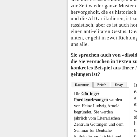
zur Zeit wieder ganze Muster 
hervorgeholt, die es historisc
und die AfD artikulieren, ist z
rassistisch, aber es ist auch h
einen anti-elitären Gestus. Di
unten, er geht in zwei Richtun
uns alle.
Sie sprachen auch von »dissi
die Sie versuchen in Texten z
konkretes Beispiel aus Ihrer 
gelungen ist?
I
Dozentur
Briefe
Essay
e
Die
Göttinger
a
Poetikvorlesungen
wurden
e
von Heinz Ludwig Arnold
w
begründet. Sie werden
s
jährlich vom Literarischen
h
Zentrum Göttingen und dem
n
Seminar für Deutsche
u
Philologie ausgerichtet und