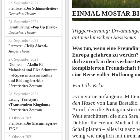
23. September 2021
Premiere:
»Der Schimmelreiter«
EINMAL MOSTAR BI
Deutsches Theater
24. September 2021
Uraufführung:
»Pop Up (Play)«
Triggerwarnung: Erwähnungen
Deutsches Theater
antimuslimischem Rassismus
25. September 2021
Premiere:
»Heilig Abend«
Was tun, wenn eine Freundin 
Junges Theater
Europa gefahren zu werden? 
27. September 2021
dich zurück in dein verhasst
Diskussion:
Aladin El-
komplizierten Freundschaft f
Mafaalani und Elke Schmitter
eine Reise voller Hoffnung u
– »Repräsentanz im Kultur-
und Bildungsbetrieb«
Von Lilly Krka
Literarisches Zentrum
28. September 2021
»von vorne anfangen«. Mitten
Lesung:
Yaa Gyasi –
den Hasen
von Lana Bastašić, 
»Transcendent Kingdom«
Anruf, den die Protagonistin e
Literarisches Zentrum
Welt erschüttert, die sich Sara
1. Oktober 2021
Dublin: Ihr Freund Michael, d
Premiere:
»Die Glasmenagerie«
Schallplatten – alles ist ganz
ThOP
wenig wie möglich mit ihrem al
2. Oktober 2021