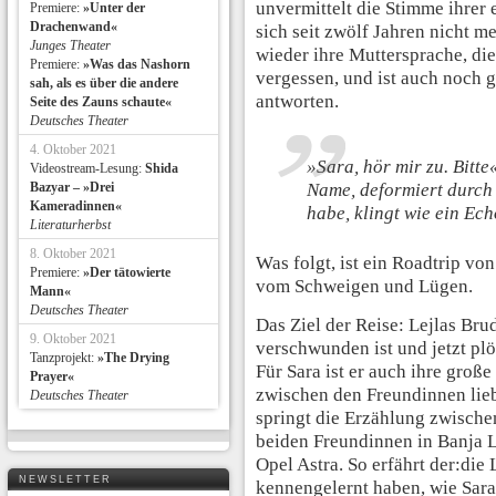
unvermittelt die Stimme ihrer 
Premiere:
»Unter der
Drachenwand«
sich seit zwölf Jahren nicht m
Junges Theater
wieder ihre Muttersprache, die
Premiere:
»Was das Nashorn
vergessen, und ist auch noch 
sah, als es über die andere
antworten.
Seite des Zauns schaute«
Deutsches Theater
4. Oktober 2021
»Sara, hör mir zu. Bitte«
Videostream-Lesung:
Shida
Bazyar – »Drei
Name, deformiert durch 
Kameradinnen«
habe, klingt wie ein Ec
Literaturherbst
8. Oktober 2021
Was folgt, ist ein Roadtrip vo
Premiere:
»Der tätowierte
vom Schweigen und Lügen.
Mann«
Deutsches Theater
Das Ziel der Reise: Lejlas Bru
9. Oktober 2021
verschwunden ist und jetzt plö
Tanzprojekt:
»The Drying
Für Sara ist er auch ihre große
Prayer«
zwischen den Freundinnen li
Deutsches Theater
springt die Erzählung zwische
beiden Freundinnen in Banja 
Opel Astra. So erfährt der:die 
NEWSLETTER
kennengelernt haben, wie Sara 