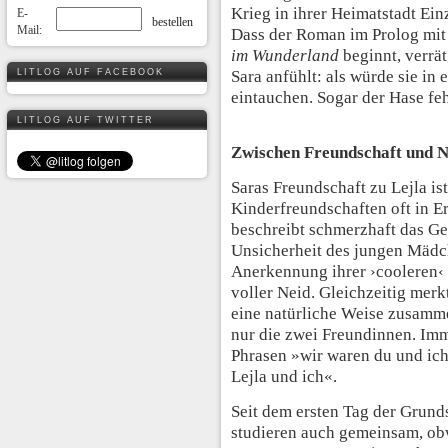
Krieg in ihrer Heimatstadt Ei
E-
Mail:
Dass der Roman im Prolog mit 
im Wunderland
beginnt, verrät
LITLOG AUF FACEBOOK
Sara anfühlt: als würde sie in 
eintauchen. Sogar der Hase feh
LITLOG AUF TWITTER
Zwischen Freundschaft und N
Saras Freundschaft zu Lejla ist
Kinderfreundschaften oft in E
beschreibt schmerzhaft das Ge
Unsicherheit des jungen Mädch
Anerkennung ihrer ›cooleren‹ 
voller Neid. Gleichzeitig merkt
eine natürliche Weise zusamme
nur die zwei Freundinnen. Imm
Phrasen »wir waren du und ic
Lejla und ich«.
Seit dem ersten Tag der Grunds
studieren auch gemeinsam, obw