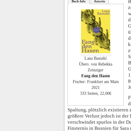
B
Buch-Info
Autorin
z
w
d
G
ü
d
k
z
S
Lana Bastašić
B
Übers. von Rebekka
G
Zeinziger
1
Fang den Hasen
8
Fischer: Frankfurt am Main
J
2021
333 Seiten, 22,00€
F
d
Spaltung, plötzlich existieren
größere Verlust jedoch ist der
verschwindet spurlos in der Du
Finsternis in Bosnien für Sara