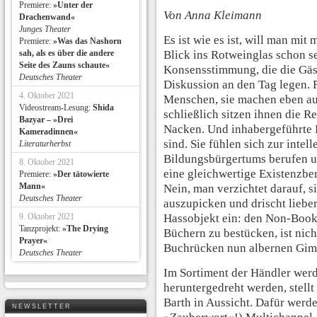
Premiere:
»Unter der
Von Anna Kleimann
Drachenwand«
Junges Theater
Es ist wie es ist, will man mi
Premiere:
»Was das Nashorn
sah, als es über die andere
Blick ins Rotweinglas schon se
Seite des Zauns schaute«
Konsensstimmung, die die Gäs
Deutsches Theater
Diskussion an den Tag legen. F
4. Oktober 2021
Menschen, sie machen eben auc
Videostream-Lesung:
Shida
schließlich sitzen ihnen die 
Bazyar – »Drei
Nacken. Und inhabergeführte 
Kameradinnen«
sind. Sie fühlen sich zur intel
Literaturherbst
Bildungsbürgertums berufen u
8. Oktober 2021
eine gleichwertige Existenzber
Premiere:
»Der tätowierte
Mann«
Nein, man verzichtet darauf, s
Deutsches Theater
auszupicken und drischt liebe
9. Oktober 2021
Hassobjekt ein: den Non-Book
Tanzprojekt:
»The Drying
Büchern zu bestücken, ist nic
Prayer«
Buchrücken nun albernen Gim
Deutsches Theater
Im Sortiment der Händler werd
heruntergedreht werden, stel
Barth in Aussicht. Dafür werd
NEWSLETTER