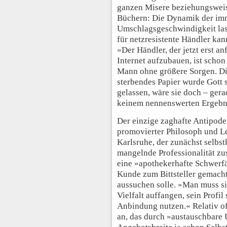
ganzen Misere beziehungsweis
Büchern: Die Dynamik der im
Umschlagsgeschwindigkeit lass
für netzresistente Händler ka
»Der Händler, der jetzt erst an
Internet aufzubauen, ist schon
Mann ohne größere Sorgen. Di
sterbendes Papier wurde Gott 
gelassen, wäre sie doch – ger
keinem nennenswerten Ergeb
Der einzige zaghafte Antipod
promovierter Philosoph und Le
Karlsruhe, der zunächst selbs
mangelnde Professionalität zu
eine »apothekerhafte Schwerfäl
Kunde zum Bittsteller gemacht
aussuchen solle. »Man muss si
Vielfalt auffangen, sein Profil
Anbindung nutzen.« Relativ o
an, das durch »austauschbare 