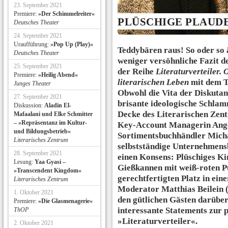
23. September 2021
Premiere:
»Der Schimmelreiter«
PLÜSCHIGE PLAUD
Deutsches Theater
24. September 2021
Uraufführung:
»Pop Up (Play)«
Teddybären raus! So oder so 
Deutsches Theater
weniger versöhnliche Fazit d
25. September 2021
der Reihe
Literaturverteiler.
Premiere:
»Heilig Abend«
literarischen Leben
mit dem T
Junges Theater
Obwohl die Vita der Diskuta
27. September 2021
brisante ideologische Schlam
Diskussion:
Aladin El-
Decke des Literarischen Zent
Mafaalani und Elke Schmitter
– »Repräsentanz im Kultur-
Key-Account Managerin Ange
und Bildungsbetrieb«
Sortimentsbuchhändler Mich
Literarisches Zentrum
selbstständige Unternehmens
28. September 2021
einen Konsens: Plüschiges Ki
Lesung:
Yaa Gyasi –
Gießkannen mit weiß-roten P
»Transcendent Kingdom«
gerechtfertigten Platz in ei
Literarisches Zentrum
Moderator Matthias Beilein (
1. Oktober 2021
den gütlichen Gästen darüber
Premiere:
»Die Glasmenagerie«
interessante Statements zur 
ThOP
»Literaturverteiler«.
2. Oktober 2021