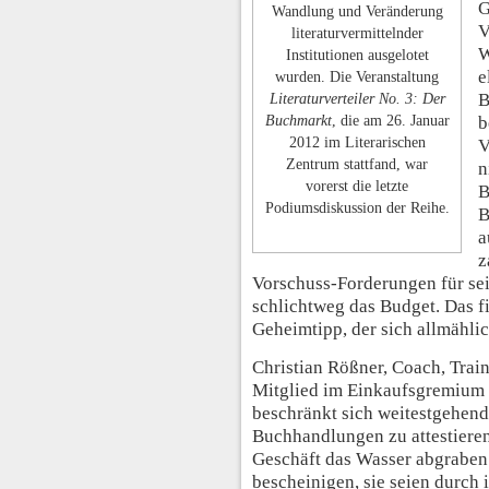
G
Wandlung und Veränderung
V
literaturvermittelnder
W
Institutionen ausgelotet
e
wurden. Die Veranstaltung
B
Literaturverteiler No. 3: Der
Buchmarkt
, die am 26. Januar
b
2012 im Literarischen
V
Zentrum stattfand, war
n
vorerst die letzte
B
Podiumsdiskussion der Reihe.
B
a
z
Vorschuss-Forderungen für se
schlichtweg das Budget. Das fi
Geheimtipp, der sich allmählic
Christian Rößner, Coach, Trai
Mitglied im Einkaufsgremium 
beschränkt sich weitestgehend
Buchhandlungen zu attestieren,
Geschäft das Wasser abgraben
bescheinigen, sie seien durch 