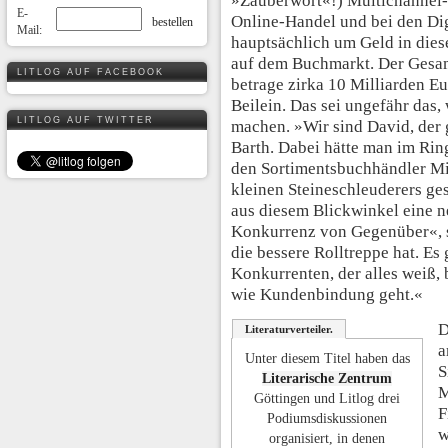
»Zauberwort«!) Multichannel-
E-
Online-Handel und bei den Dig
Mail:
hauptsächlich um Geld in dies
auf dem Buchmarkt. Der Gesam
LITLOG AUF FACEBOOK
betrage zirka 10 Milliarden E
Beilein. Das sei ungefähr das
LITLOG AUF TWITTER
machen. »Wir sind David, der
Barth. Dabei hätte man im Rin
den Sortimentsbuchhändler Mi
kleinen Steineschleuderers g
aus diesem Blickwinkel eine n
Konkurrenz von Gegenüber«, s
die bessere Rolltreppe hat. Es
Konkurrenten, der alles weiß, 
wie Kundenbindung geht.«
D
Literaturverteiler.
a
Unter diesem Titel haben das
S
Literarische Zentrum
M
Göttingen und Litlog drei
F
Podiumsdiskussionen
w
organisiert, in denen