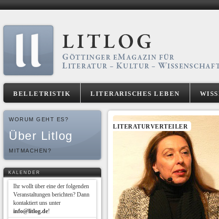
BELLETRISTIK
LITERARISCHES LEBEN
WIS
WORUM GEHT ES?
LITERATURVERTEILER
Über Litlog
MITMACHEN?
KALENDER
Ihr wollt über eine der folgenden
Veranstaltungen berichten? Dann
kontaktiert uns unter
info@litlog.de
!