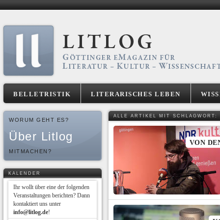
BELLETRISTIK
LITERARISCHES LEBEN
WIS
ALLE ARTIKEL MIT SCHLAGWORT:
WORUM GEHT ES?
Über Litlog
VON DE
MITMACHEN?
KALENDER
Ihr wollt über eine der folgenden
Veranstaltungen berichten? Dann
kontaktiert uns unter
info@litlog.de
!