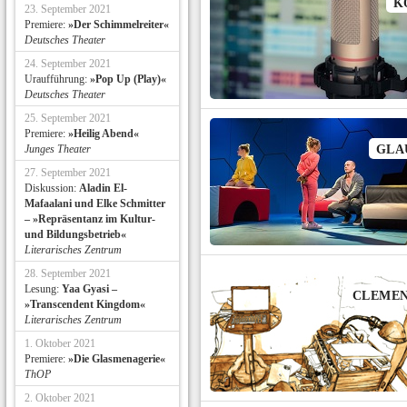
K
23. September 2021
Premiere:
»Der Schimmelreiter«
Deutsches Theater
24. September 2021
Uraufführung:
»Pop Up (Play)«
Deutsches Theater
25. September 2021
Premiere:
»Heilig Abend«
Junges Theater
GLA
27. September 2021
Diskussion:
Aladin El-
Mafaalani und Elke Schmitter
– »Repräsentanz im Kultur-
und Bildungsbetrieb«
Literarisches Zentrum
28. September 2021
Lesung:
Yaa Gyasi –
CLEMEN
»Transcendent Kingdom«
Literarisches Zentrum
1. Oktober 2021
Premiere:
»Die Glasmenagerie«
ThOP
2. Oktober 2021