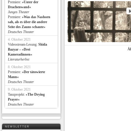
Premiere:
»Unter der
Drachenwand«
Junges Theater
Premiere:
»Was das Nashorn
sah, als es über die andere
Seite des Zauns schaute«
Deutsches Theater
4. Oktober 2021
Videostream-Lesung:
Shida
Äl
Bazyar – »Drei
Kameradinnen«
Literaturherbst
8. Oktober 2021
Premiere:
»Der tätowierte
Mann«
Deutsches Theater
9. Oktober 2021
Tanzprojekt:
»The Drying
Prayer«
Deutsches Theater
NEWSLETTER