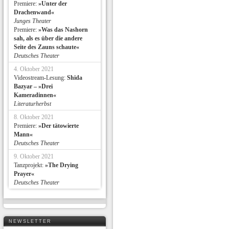
Premiere:
»Unter der
Drachenwand«
Junges Theater
Premiere:
»Was das Nashorn
sah, als es über die andere
Seite des Zauns schaute«
Deutsches Theater
4. Oktober 2021
Videostream-Lesung:
Shida
Bazyar – »Drei
Kameradinnen«
Literaturherbst
8. Oktober 2021
Premiere:
»Der tätowierte
Mann«
Deutsches Theater
9. Oktober 2021
Tanzprojekt:
»The Drying
Prayer«
Deutsches Theater
NEWSLETTER