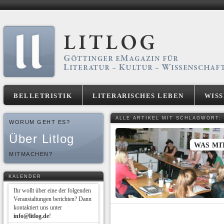
BELLETRISTIK
LITERARISCHES LEBEN
WIS
ALLE ARTIKEL MIT SCHLAGWORT:
WORUM GEHT ES?
Über Litlog
WAS MI
MITMACHEN?
KALENDER
Ihr wollt über eine der folgenden
Veranstaltungen berichten? Dann
kontaktiert uns unter
info@litlog.de
!