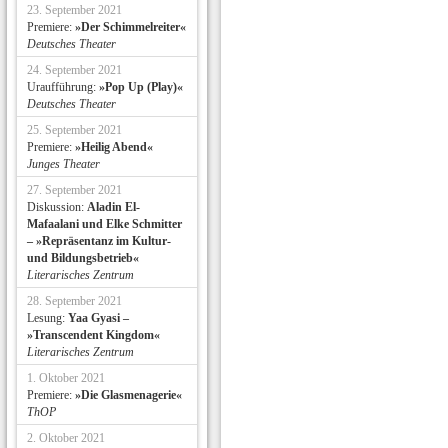
23. September 2021
Premiere:
»Der Schimmelreiter«
Deutsches Theater
24. September 2021
Uraufführung:
»Pop Up (Play)«
Deutsches Theater
25. September 2021
Premiere:
»Heilig Abend«
Junges Theater
27. September 2021
Diskussion:
Aladin El-
Mafaalani und Elke Schmitter
– »Repräsentanz im Kultur-
und Bildungsbetrieb«
Literarisches Zentrum
28. September 2021
Lesung:
Yaa Gyasi –
»Transcendent Kingdom«
Literarisches Zentrum
1. Oktober 2021
Premiere:
»Die Glasmenagerie«
ThOP
2. Oktober 2021