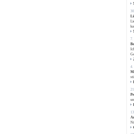
30
L
Li
ka
7.
Be
Ic
Ge
4.
M
st
21
P
un
13
A
Ni