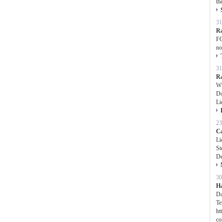
th
31
Ra
FO
no
31
Ra
WE
Do
Li
23
C
Li
St
De
30
H
Da
Te
ht
co