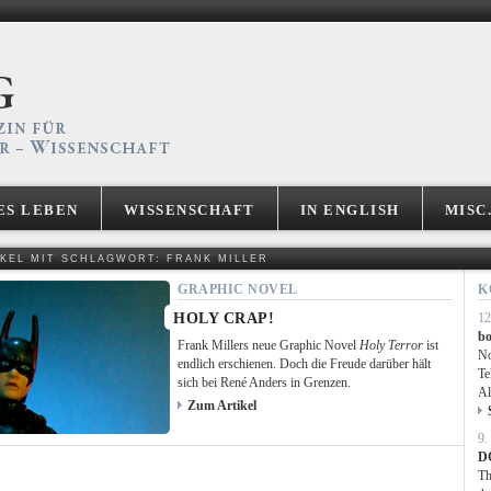
ES LEBEN
WISSENSCHAFT
IN ENGLISH
MISC
IKEL MIT SCHLAGWORT: FRANK MILLER
GRAPHIC NOVEL
K
HOLY CRAP!
12
bo
Frank Millers neue Graphic Novel
Holy Terror
ist
No
endlich erschienen. Doch die Freude darüber hält
Te
sich bei René Anders in Grenzen.
Al
Zum Artikel
9.
D
Th