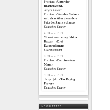
Premiere:
»Unter der
Drachenwand«
Junges Theater
Premiere:
»Was das Nashorn
sah, als es über die andere
Seite des Zauns schaute«
Deutsches Theater
4. Oktober 2021
Videostream-Lesung:
Shida
Bazyar – »Drei
Kameradinnen«
Literaturherbst
8. Oktober 2021
Premiere:
»Der tätowierte
Mann«
Deutsches Theater
9. Oktober 2021
Tanzprojekt:
»The Drying
Prayer«
Deutsches Theater
NEWSLETTER