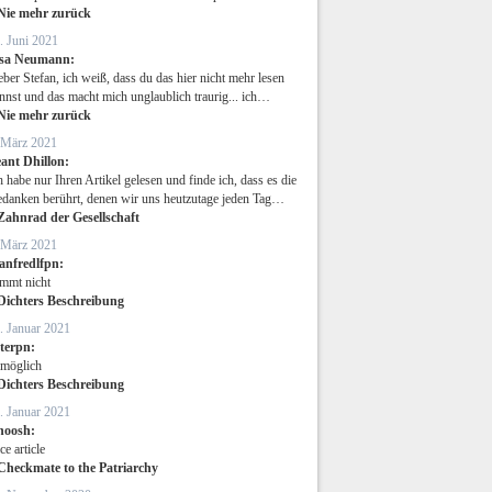
Nie mehr zurück
. Juni 2021
isa Neumann:
eber Stefan, ich weiß, dass du das hier nicht mehr lesen
nnst und das macht mich unglaublich traurig... ich…
Nie mehr zurück
 März 2021
ant Dhillon:
h habe nur Ihren Artikel gelesen und finde ich, dass es die
danken berührt, denen wir uns heutzutage jeden Tag…
Zahnrad der Gesellschaft
 März 2021
anfredlfpn:
immt nicht
Dichters Beschreibung
. Januar 2021
eterpn:
möglich
Dichters Beschreibung
. Januar 2021
noosh:
ce article
Checkmate to the Patriarchy