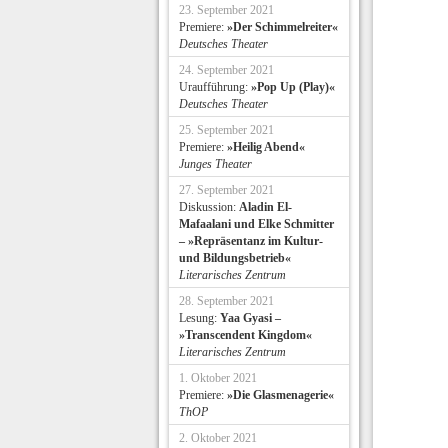
23. September 2021
Premiere:
»Der Schimmelreiter«
Deutsches Theater
24. September 2021
Uraufführung:
»Pop Up (Play)«
Deutsches Theater
25. September 2021
Premiere:
»Heilig Abend«
Junges Theater
27. September 2021
Diskussion:
Aladin El-
Mafaalani und Elke Schmitter
– »Repräsentanz im Kultur-
und Bildungsbetrieb«
Literarisches Zentrum
28. September 2021
Lesung:
Yaa Gyasi –
»Transcendent Kingdom«
Literarisches Zentrum
1. Oktober 2021
Premiere:
»Die Glasmenagerie«
ThOP
2. Oktober 2021