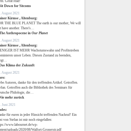
em. Great read!
Sit Down for Sitcoms
. August 2021
iner Kirmse , Altenburg:
R THE BLUE PLANET The earth is our mother, We will
t have another. There's…
The Anthropocene in
Our Planet
. August 2021
iner Kirmse , Altenburg:
NIGER IST MEHR Wachstumswahn und Profitstreben
minieren unser Leben. Diesen Zustand zu beenden,
egt…
Das Klima der Zukunft
. August 2021
aro:
ebe Autoren, danke für den treffenden Artikel. Getroffen.
efan. Getroffen auch die Bibliothek des Seminars für
utsche Philologie, die…
Nie mehr zurück
. Juni 2021
ades:
nke für euren in jeder Hinsicht treffenden Nachruf! Ein
xt von Stefan ist mir noch eingefallen:
tps://www.labournet.de/wp-
ntent/uploads/2020/08/Walfort-Gronerstr.pdf