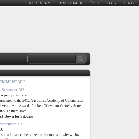
IMPRESSUM
DISCLAIMER
ÜBER LITLOG
LINKS
.
OMMENTARE
. September 2021
xspring monteren:
minated to the 2012 Australian Academy of Cinema and
levision Arts Awards for Best Television Comedy Series.
though there have…
Sit Down for Sitcoms
 September 2021
Q:
is is a fantastic deep dive into sitcoms and why we love