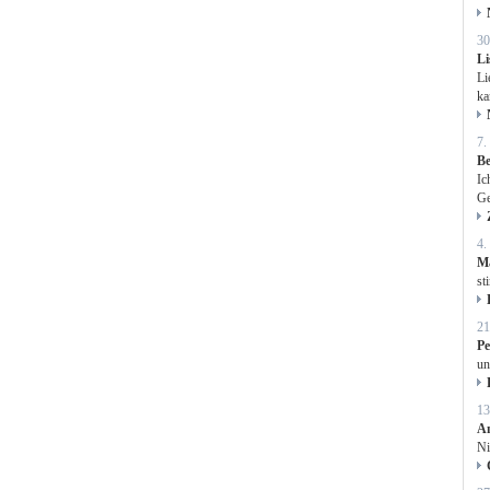
30
L
Li
ka
7.
Be
Ic
Ge
4.
M
st
21
P
un
13
A
Ni