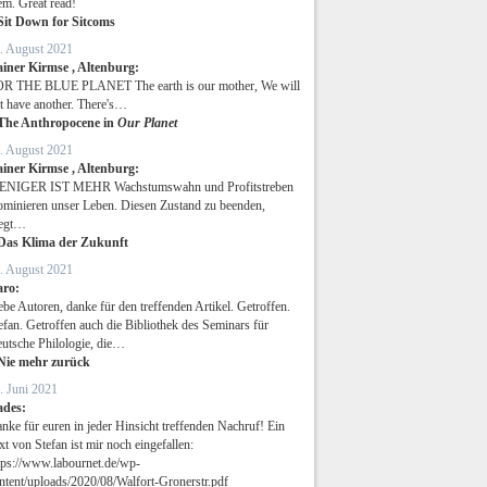
em. Great read!
Sit Down for Sitcoms
. August 2021
iner Kirmse , Altenburg:
R THE BLUE PLANET The earth is our mother, We will
t have another. There's…
The Anthropocene in
Our Planet
. August 2021
iner Kirmse , Altenburg:
NIGER IST MEHR Wachstumswahn und Profitstreben
minieren unser Leben. Diesen Zustand zu beenden,
egt…
Das Klima der Zukunft
. August 2021
aro:
ebe Autoren, danke für den treffenden Artikel. Getroffen.
efan. Getroffen auch die Bibliothek des Seminars für
utsche Philologie, die…
Nie mehr zurück
. Juni 2021
ades:
nke für euren in jeder Hinsicht treffenden Nachruf! Ein
xt von Stefan ist mir noch eingefallen:
tps://www.labournet.de/wp-
ntent/uploads/2020/08/Walfort-Gronerstr.pdf