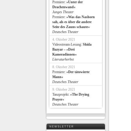
Premiere:
»Unter der
Drachenwand«
Junges Theater
Premiere:
»Was das Nashorn
sah, als es über die andere
Seite des Zauns schaute«
Deutsches Theater
4. Oktober 2021
Videostream-Lesung:
Shida
Bazyar – »Drei
Kameradinnen«
Literaturherbst
8. Oktober 2021
Premiere:
»Der tätowierte
Mann«
Deutsches Theater
9. Oktober 2021
Tanzprojekt:
»The Drying
Prayer«
Deutsches Theater
NEWSLETTER