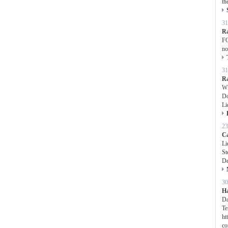
th
31
Ra
FO
no
31
Ra
WE
Do
Li
23
C
Li
St
De
30
H
Da
Te
ht
co