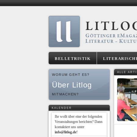
BELLETRISTIK
LITERARISCH
ALLE ART
WORUM GEHT ES?
Über Litlog
MITMACHEN?
KALENDER
Ihr wollt über eine der folgenden
Veranstaltungen berichten? Dann
kontaktiert uns unter
info@litlog.de
!