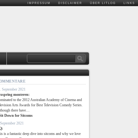
IMPRESSUM
DISCLAIMER
ÜBER LITLOG
LINKS
.
OMMENTARE
. September 2021
xspring monteren:
minated to the 2012 Australian Academy of Cinema and
levision Arts Awards for Best Television Comedy Series.
though there have…
Sit Down for Sitcoms
 September 2021
Q:
is is a fantastic deep dive into sitcoms and why we love