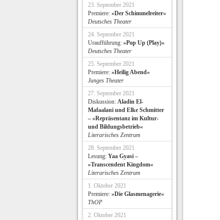
23. September 2021
Premiere:
»Der Schimmelreiter«
Deutsches Theater
24. September 2021
Uraufführung:
»Pop Up (Play)«
Deutsches Theater
25. September 2021
Premiere:
»Heilig Abend«
Junges Theater
27. September 2021
Diskussion:
Aladin El-
Mafaalani und Elke Schmitter
– »Repräsentanz im Kultur-
und Bildungsbetrieb«
Literarisches Zentrum
28. September 2021
Lesung:
Yaa Gyasi –
»Transcendent Kingdom«
Literarisches Zentrum
1. Oktober 2021
Premiere:
»Die Glasmenagerie«
ThOP
2. Oktober 2021