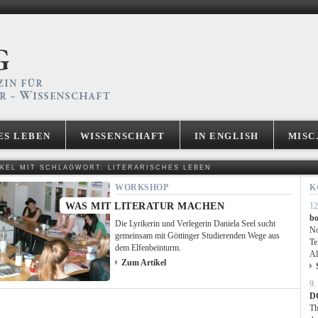
ES LEBEN
WISSENSCHAFT
IN ENGLISH
MISC
IKEL MIT SCHLAGWORT: LITERARISCHES LEBEN
WORKSHOP
K
WAS MIT LITERATUR MACHEN
12
bo
Die Lyrikerin und Verlegerin Daniela Seel sucht
No
gemeinsam mit Göttinger Studierenden Wege aus
Te
dem Elfenbeinturm.
Al
Zum Artikel
9.
D
Th