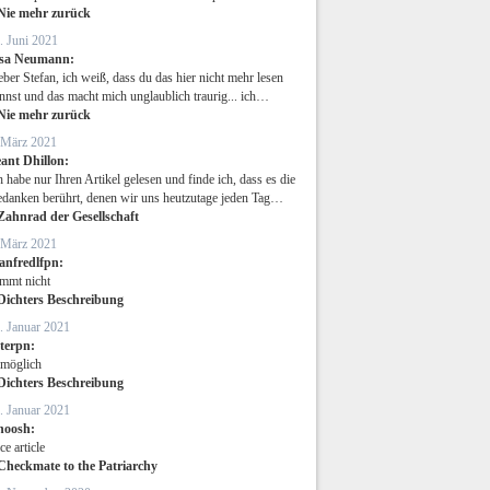
Nie mehr zurück
. Juni 2021
isa Neumann:
eber Stefan, ich weiß, dass du das hier nicht mehr lesen
nnst und das macht mich unglaublich traurig... ich…
Nie mehr zurück
 März 2021
ant Dhillon:
h habe nur Ihren Artikel gelesen und finde ich, dass es die
danken berührt, denen wir uns heutzutage jeden Tag…
Zahnrad der Gesellschaft
 März 2021
anfredlfpn:
immt nicht
Dichters Beschreibung
. Januar 2021
eterpn:
möglich
Dichters Beschreibung
. Januar 2021
noosh:
ce article
Checkmate to the Patriarchy