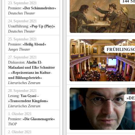
144 S
23. September 2021
Premiere:
»Der Schimmelreiter«
Deutsches Theater
24. September 2021
Uraufführung:
»Pop Up (Play)«
Deutsches Theater
25. September 2021
Premiere:
»Heilig Abend«
Junges Theater
FRÜHLINGS
27. September 2021
Diskussion:
Aladin El-
Mafaalani und Elke Schmitter
– »Repräsentanz im Kultur-
und Bildungsbetrieb«
Literarisches Zentrum
28. September 2021
Lesung:
Yaa Gyasi –
»DE
»Transcendent Kingdom«
Literarisches Zentrum
1. Oktober 2021
Premiere:
»Die Glasmenagerie«
ThOP
2. Oktober 2021