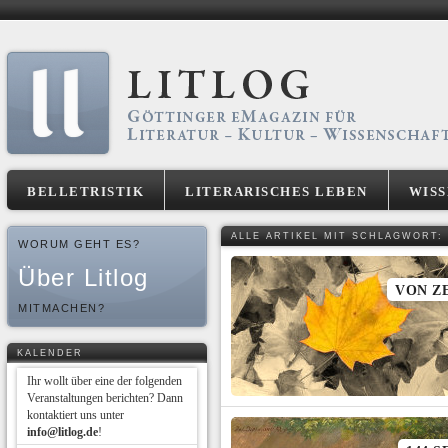
BELLETRISTIK
LITERARISCHES LEBEN
WIS
ALLE ARTIKEL MIT SCHLAGWORT:
WORUM GEHT ES?
Über Litlog
VON Z
MITMACHEN?
KALENDER
Ihr wollt über eine der folgenden
Veranstaltungen berichten? Dann
kontaktiert uns unter
info@litlog.de
!