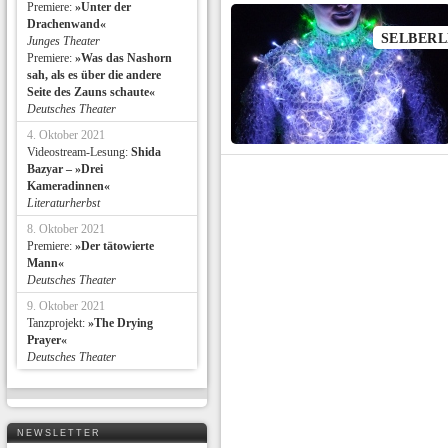
Premiere:
»Unter der
Drachenwand«
SELBERL
Junges Theater
Premiere:
»Was das Nashorn
sah, als es über die andere
Seite des Zauns schaute«
Deutsches Theater
4. Oktober 2021
Videostream-Lesung:
Shida
Bazyar – »Drei
Kameradinnen«
Literaturherbst
8. Oktober 2021
Premiere:
»Der tätowierte
Mann«
Deutsches Theater
9. Oktober 2021
Tanzprojekt:
»The Drying
Prayer«
Deutsches Theater
NEWSLETTER