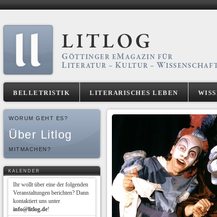
BELLETRISTIK
LITERARISCHES LEBEN
WIS
WORUM GEHT ES?
Über Litlog
MITMACHEN?
KALENDER
Ihr wollt über eine der folgenden
Veranstaltungen berichten? Dann
kontaktiert uns unter
info@litlog.de
!