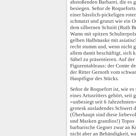
abstoßenden Barbarei, die es gi
besiegen. Señor de Roquefort
einer hässlich-pickeligen roten
schmatzt und grunzt wie ein O
dem silbernen Schnitt (Ruth Br
Wams mit spitzen Schulterpols
gelben Halbmaske mit asiatisc
recht stumm und, wenn nicht
allem damit beschäftigt, sich 
Säbel zu präsentieren. Auf der
Figurentableaus: der Comte d
der Ritter Gernoth vom schwar
Hauptfigur des Stücks.
Señor de Roquefort ist, wie e
eines Artusritters gehört, seit
»unbesiegt seit 6 Jahrzehnten«
grotesk ausladendes Schwert 
(Überhaupt sind diese liebevol
und Masken grandios!) Topos i
barbarische Gegner zwar an Kö
nicht aber an Behändigkeit, w