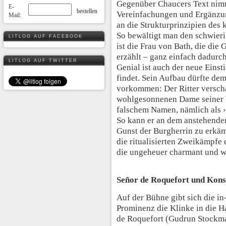
Gegenüber Chaucers Text nimm
E-
Vereinfachungen und Ergänzung
Mail:
an die Strukturprinzipien des
So bewältigt man den schwieri
LITLOG AUF FACEBOOK
ist die Frau von Bath, die die
erzählt – ganz einfach dadurc
LITLOG AUF TWITTER
Genial ist auch der neue Einst
findet. Sein Aufbau dürfte de
vorkommen: Der Ritter verscha
wohlgesonnenen Dame seiner Wa
falschem Namen, nämlich als ›D
So kann er an dem anstehenden
Gunst der Burgherrin zu erkämp
die ritualisierten Zweikämpfe 
die ungeheuer charmant und wi
Señor de Roquefort und Kons
Auf der Bühne gibt sich die i
Prominenz die Klinke in die Ha
de Roquefort (Gudrun Stockman