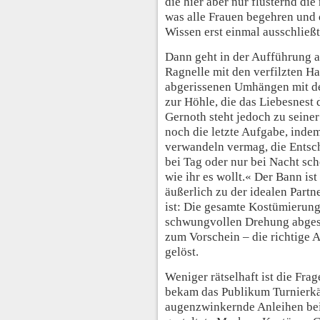
die hier aber nur flüsternd die
was alle Frauen begehren und
Wissen erst einmal ausschließt
Dann geht in der Aufführung a
Ragnelle mit den verfilzten Ha
abgerissenen Umhängen mit dem
zur Höhle, die das Liebesnest
Gernoth steht jedoch zu seiner
noch die letzte Aufgabe, indem 
verwandeln vermag, die Entsch
bei Tag oder nur bei Nacht schö
wie ihr es wollt.« Der Bann is
äußerlich zu der idealen Part
ist: Die gesamte Kostümierung
schwungvollen Drehung abgest
zum Vorschein – die richtige A
gelöst.
Weniger rätselhaft ist die Fra
bekam das Publikum Turnierk
augenzwinkernde Anleihen bei