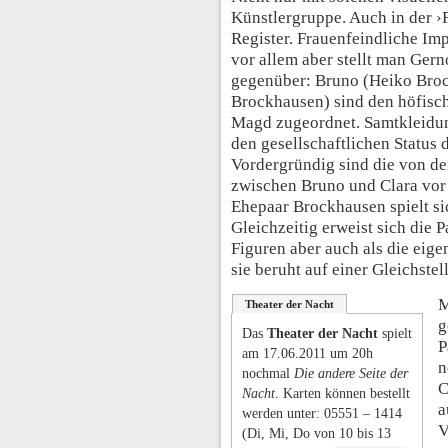
Künstlergruppe. Auch in der ›F
Register. Frauenfeindliche Imp
vor allem aber stellt man Ger
gegenüber: Bruno (Heiko Broc
Brockhausen) sind den höfisc
Magd zugeordnet. Samtkleidun
den gesellschaftlichen Status d
Vordergründig sind die von d
zwischen Bruno und Clara vor 
Ehepaar Brockhausen spielt sic
Gleichzeitig erweist sich die 
Figuren aber auch als die eige
sie beruht auf einer Gleichste
M
Theater der Nacht
g
Das
Theater der Nacht
spielt
P
am 17.06.2011 um 20h
n
nochmal
Die andere Seite der
C
Nacht
. Karten können bestellt
a
werden unter: 05551 – 1414
V
(Di, Mi, Do von 10 bis 13