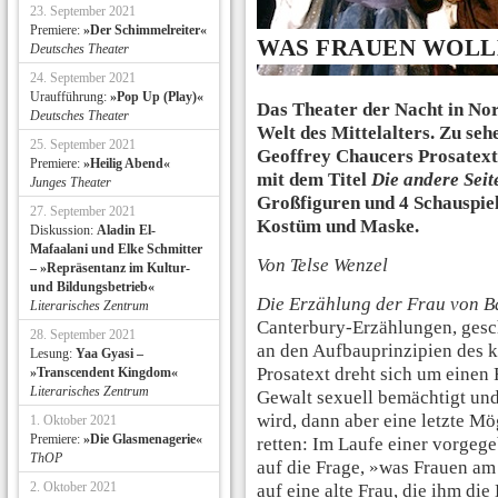
23. September 2021
Premiere:
»Der Schimmelreiter«
WAS FRAUEN WOLL
Deutsches Theater
24. September 2021
Uraufführung:
»Pop Up (Play)«
Das Theater der Nacht in Nor
Deutsches Theater
Welt des Mittelalters. Zu seh
25. September 2021
Geoffrey Chaucers Prosatex
Premiere:
»Heilig Abend«
mit dem Titel
Die andere Seit
Junges Theater
Großfiguren und 4 Schauspiel
27. September 2021
Kostüm und Maske.
Diskussion:
Aladin El-
Mafaalani und Elke Schmitter
Von Telse Wenzel
– »Repräsentanz im Kultur-
und Bildungsbetrieb«
Die Erzählung der Frau von B
Literarisches Zentrum
Canterbury-Erzählungen, gesch
28. September 2021
an den Aufbauprinzipien des k
Lesung:
Yaa Gyasi –
Prosatext dreht sich um einen 
»Transcendent Kingdom«
Literarisches Zentrum
Gewalt sexuell bemächtigt und
wird, dann aber eine letzte M
1. Oktober 2021
Premiere:
»Die Glasmenagerie«
retten: Im Laufe einer vorgege
ThOP
auf die Frage, »was Frauen am 
2. Oktober 2021
auf eine alte Frau, die ihm di