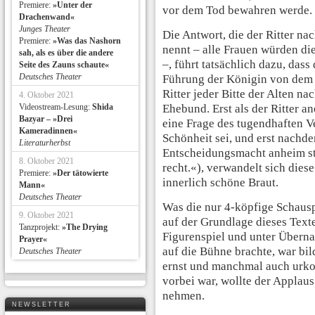
Premiere:
»Unter der
vor dem Tod bewahren werde.
Drachenwand«
Junges Theater
Die Antwort, die der Ritter na
Premiere:
»Was das Nashorn
nennt – alle Frauen würden d
sah, als es über die andere
–, führt tatsächlich dazu, dass
Seite des Zauns schaute«
Deutsches Theater
Führung der Königin von dem 
Ritter jeder Bitte der Alten n
4. Oktober 2021
Videostream-Lesung:
Shida
Ehebund. Erst als der Ritter a
Bazyar – »Drei
eine Frage des tugendhaften V
Kameradinnen«
Schönheit sei, und erst nachde
Literaturherbst
Entscheidungsmacht anheim stel
8. Oktober 2021
recht.«), verwandelt sich diese
Premiere:
»Der tätowierte
innerlich schöne Braut.
Mann«
Deutsches Theater
Was die nur 4-köpfige Schausp
9. Oktober 2021
auf der Grundlage dieses Text
Tanzprojekt:
»The Drying
Figurenspiel und unter Übern
Prayer«
auf die Bühne brachte, war bi
Deutsches Theater
ernst und manchmal auch urko
vorbei war, wollte der Applau
nehmen.
NEWSLETTER