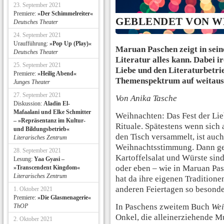
23. September 2021
Premiere:
»Der Schimmelreiter«
GEBLENDET VON W
Deutsches Theater
24. September 2021
Uraufführung:
»Pop Up (Play)«
Maruan Paschen zeigt in se
Deutsches Theater
Literatur alles kann. Dabei ir
25. September 2021
Liebe und den Literaturbetrie
Premiere:
»Heilig Abend«
Themenspektrum auf weitaus 
Junges Theater
27. September 2021
Von Anika Tasche
Diskussion:
Aladin El-
Mafaalani und Elke Schmitter
Weihnachten: Das Fest der Lieb
– »Repräsentanz im Kultur-
Rituale. Spätestens wenn sich
und Bildungsbetrieb«
den Tisch versammelt, ist auch
Literarisches Zentrum
Weihnachtsstimmung. Dann geh
28. September 2021
Kartoffelsalat und Würste sin
Lesung:
Yaa Gyasi –
oder eben – wie in Maruan Pa
»Transcendent Kingdom«
Literarisches Zentrum
hat da ihre eigenen Traditionen
anderen Feiertagen so besonde
1. Oktober 2021
Premiere:
»Die Glasmenagerie«
In Paschens zweitem Buch
Wei
ThOP
Onkel, die alleinerziehende M
2. Oktober 2021