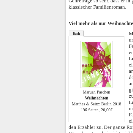
Genrefrage so sehr, dass er in 
klassischer Familienroman.
Viel mehr als nur Weihnacht
M
Buch
u
F
e
Li
ei
a
do
a
gi
Maruan Paschen
z
Weihnachten
L
Matthes & Seitz: Berlin 2018
n
196 Seiten, 20,00€
F
ei
den Erzähler zu. Der ganze Ro