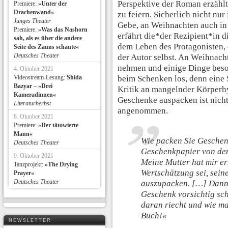
Perspektive der Roman erzähl
Premiere:
»Unter der
Drachenwand«
zu feiern. Sicherlich nicht nur
Junges Theater
Gebe, an Weihnachten auch in
Premiere:
»Was das Nashorn
erfährt die*der Rezipient*in 
sah, als es über die andere
dem Leben des Protagonisten, 
Seite des Zauns schaute«
Deutsches Theater
der Autor selbst. An Weihnac
nehmen und einige Dinge beso
4. Oktober 2021
Videostream-Lesung:
Shida
beim Schenken los, denn eine 
Bazyar – »Drei
Kritik an mangelnder Körperh
Kameradinnen«
Geschenke auspacken ist nicht 
Literaturherbst
angenommen.
8. Oktober 2021
Premiere:
»Der tätowierte
Mann«
Wie packen Sie Geschen
Deutsches Theater
Geschenkpapier von den
9. Oktober 2021
Meine Mutter hat mir erk
Tanzprojekt:
»The Drying
Wertschätzung sei, sein
Prayer«
Deutsches Theater
auszupacken. […] Dann h
Geschenk vorsichtig sch
daran riecht und wie man
Buch!«
NEWSLETTER