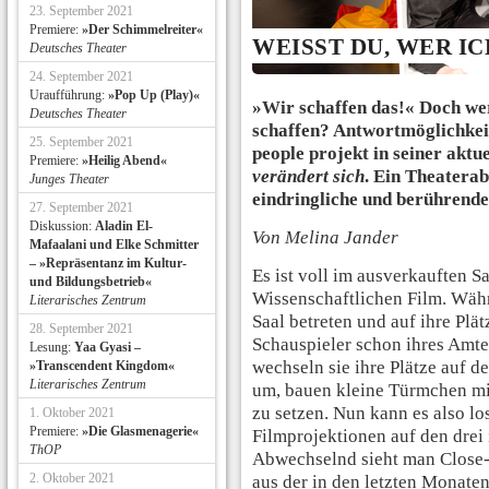
23. September 2021
Premiere:
»Der Schimmelreiter«
WEISST DU, WER ICH
Deutsches Theater
24. September 2021
Uraufführung:
»Pop Up (Play)«
»Wir schaffen das!« Doch we
Deutsches Theater
schaffen? Antwortmöglichkeit
25. September 2021
people projekt in seiner akt
Premiere:
»Heilig Abend«
verändert sich
. Ein Theaterab
Junges Theater
eindringliche und berührend
27. September 2021
Diskussion:
Aladin El-
Von Melina Jander
Mafaalani und Elke Schmitter
– »Repräsentanz im Kultur-
Es ist voll im ausverkauften Sa
und Bildungsbetrieb«
Wissenschaftlichen Film. Wäh
Literarisches Zentrum
Saal betreten und auf ihre Plät
28. September 2021
Schauspieler schon ihres Amte
Lesung:
Yaa Gyasi –
wechseln sie ihre Plätze auf d
»Transcendent Kingdom«
Literarisches Zentrum
um, bauen kleine Türmchen mi
zu setzen. Nun kann es also l
1. Oktober 2021
Premiere:
»Die Glasmenagerie«
Filmprojektionen auf den drei 
ThOP
Abwechselnd sieht man Close-U
2. Oktober 2021
aus der in den letzten Monate