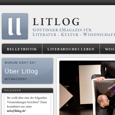
BELLETRISTIK
LITERARISCHES LEBEN
WIS
WORUM GEHT ES?
Über Litlog
MITMACHEN?
KALENDER
Ihr wollt über eine der folgenden
Veranstaltungen berichten? Dann
kontaktiert uns unter
info@litlog.de
!