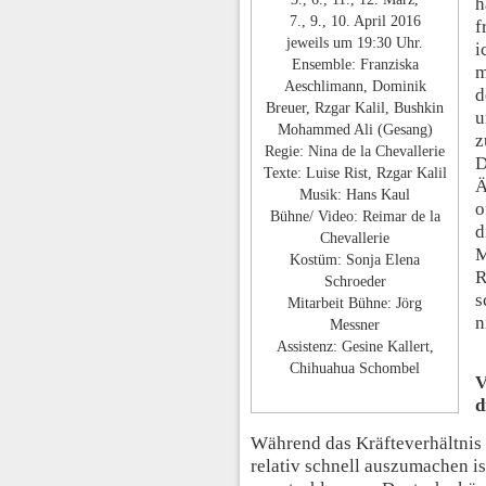
h
7., 9., 10. April 2016
f
jeweils um 19:30 Uhr.
i
Ensemble: Franziska
m
Aeschlimann, Dominik
d
Breuer, Rzgar Kalil, Bushkin
u
Mohammed Ali (Gesang)
z
Regie: Nina de la Chevallerie
D
Texte: Luise Rist, Rzgar Kalil
Ä
Musik: Hans Kaul
o
Bühne/ Video: Reimar de la
d
Chevallerie
M
Kostüm: Sonja Elena
R
Schroeder
s
Mitarbeit Bühne: Jörg
n
Messner
Assistenz: Gesine Kallert,
Chihuahua Schombel
V
d
Während das Kräfteverhältnis
relativ schnell auszumachen i