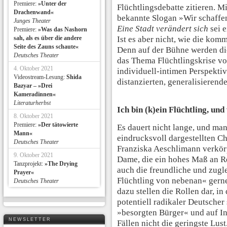
Premiere:
»Unter der
Flüchtlingsdebatte zitieren. Mit
Drachenwand«
bekannte Slogan »Wir schaffe
Junges Theater
Eine Stadt verändert sich
sei e
Premiere:
»Was das Nashorn
sah, als es über die andere
Ist es aber nicht, wie die ko
Seite des Zauns schaute«
Denn auf der Bühne werden di
Deutsches Theater
das Thema Flüchtlingskrise vo
4. Oktober 2021
individuell-intimen Perspekti
Videostream-Lesung:
Shida
distanzierten, generalisierend
Bazyar – »Drei
Kameradinnen«
Literaturherbst
Ich bin (k)ein Flüchtling, und
8. Oktober 2021
Premiere:
»Der tätowierte
Es dauert nicht lange, und man 
Mann«
eindrucksvoll dargestellten C
Deutsches Theater
Franziska Aeschlimann verkörp
9. Oktober 2021
Dame, die ein hohes Maß an R
Tanzprojekt:
»The Drying
auch die freundliche und zugl
Prayer«
Flüchtling von nebenan« gerne
Deutsches Theater
dazu stellen die Rollen dar, in
potentiell radikaler Deutscher
»besorgten Bürger« und auf Int
NEWSLETTER
Fällen nicht die geringste Lust