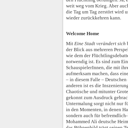
weit weg vom Krieg. Aber auc
die Tag um Tag zerstört wird u
wieder zurückkehren kann.
Welcome Home
Mit
Eine Stadt verändert sich
b
der Blick aus mehreren Persp
wie dem der Flüchtlingsdebatte
notwendig ist. Es sind zum Ei
SchauspielerInnen, die mit ih
aufmerksam machen, dass eine
– in diesem Falle – Deutschen
anderen ist es die Inszenierun
Chaotische und mitunter Grote
gekonnt zum Ausdruck gebrach
Untermalung sorgt nicht nur f
in den Momenten, in denen Han
sondern auch für befremdlich-
Mohammed Ali deutsche Heimat
das Bühnenbild trägt seinen T