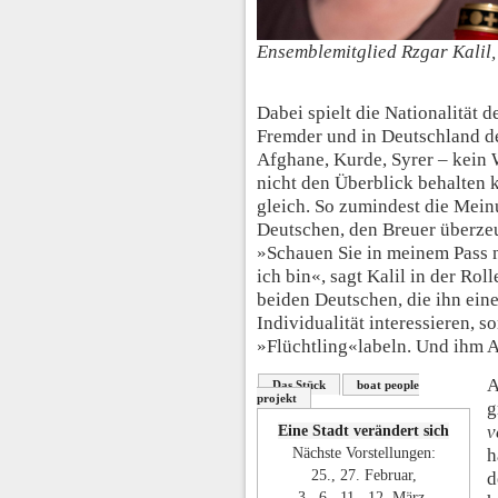
Ensemblemitglied Rzgar Kalil,
Dabei spielt die Nationalität d
Fremder und in Deutschland d
Afghane, Kurde, Syrer – kein 
nicht den Überblick behalten k
gleich. So zumindest die Mein
Deutschen, den Breuer überzeu
»Schauen Sie in meinem Pass n
ich bin«, sagt Kalil in der Rol
beiden Deutschen, die ihn eine
Individualität interessieren, s
»Flüchtling«labeln. Und ihm 
A
Das Stück
boat people
projekt
g
v
Eine Stadt verändert sich
Nächste Vorstellungen:
h
25., 27. Februar,
d
3., 6., 11., 12. März,