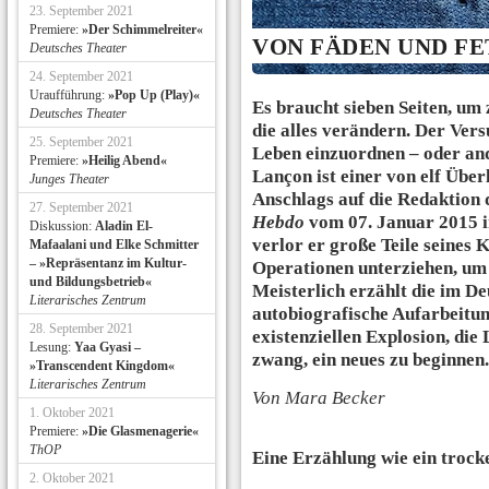
23. September 2021
Premiere:
»Der Schimmelreiter«
VON FÄDEN UND F
Deutsches Theater
24. September 2021
Uraufführung:
»Pop Up (Play)«
Es braucht sieben Seiten, um
Deutsches Theater
die alles verändern. Der Vers
25. September 2021
Leben einzuordnen – oder and
Premiere:
»Heilig Abend«
Lançon ist einer von elf Über
Junges Theater
Anschlags auf die Redaktion d
27. September 2021
Hebdo
vom 07. Januar 2015 in
Diskussion:
Aladin El-
verlor er große Teile seines 
Mafaalani und Elke Schmitter
– »Repräsentanz im Kultur-
Operationen unterziehen, um 
und Bildungsbetrieb«
Meisterlich erzählt die im D
Literarisches Zentrum
autobiografische Aufarbeitu
28. September 2021
existenziellen Explosion, di
Lesung:
Yaa Gyasi –
zwang, ein neues zu beginnen.
»Transcendent Kingdom«
Literarisches Zentrum
Von Mara Becker
1. Oktober 2021
Premiere:
»Die Glasmenagerie«
ThOP
Eine Erzählung wie ein trock
2. Oktober 2021