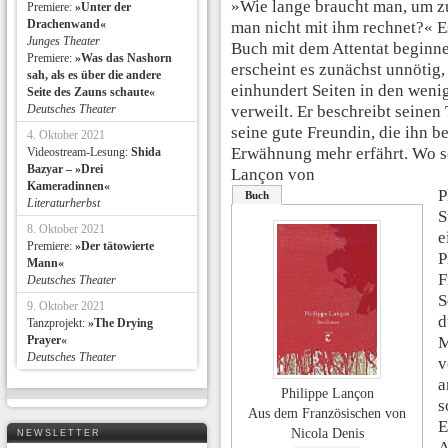
»Wie lange braucht man, um z
Premiere:
»Unter der
Drachenwand«
man nicht mit ihm rechnet?« 
Junges Theater
Buch mit dem Attentat beginne
Premiere:
»Was das Nashorn
erscheint es zunächst unnötig,
sah, als es über die andere
einhundert Seiten in den weni
Seite des Zauns schaute«
Deutsches Theater
verweilt. Er beschreibt seine
seine gute Freundin, die ihn be
4. Oktober 2021
Erwähnung mehr erfährt. Wo se
Videostream-Lesung:
Shida
Bazyar – »Drei
Lançon von
Kameradinnen«
P
Buch
Literaturherbst
S
8. Oktober 2021
e
Premiere:
»Der tätowierte
P
Mann«
F
Deutsches Theater
S
9. Oktober 2021
d
Tanzprojekt:
»The Drying
Prayer«
M
Deutsches Theater
v
a
Philippe Lançon
s
Aus dem Französischen von
E
Nicola Denis
NEWSLETTER
A