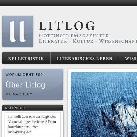
BELLETRISTIK
LITERARISCHES LEBEN
WIS
WORUM GEHT ES?
Über Litlog
MITMACHEN?
KALENDER
Ihr wollt über eine der folgenden
Veranstaltungen berichten? Dann
kontaktiert uns unter
info@litlog.de
!