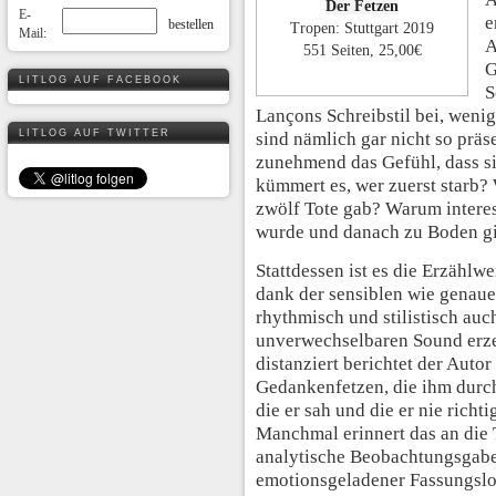
Der Fetzen
E-
e
Tropen: Stuttgart 2019
Mail:
A
551 Seiten, 25,00€
G
LITLOG AUF FACEBOOK
S
Lançons Schreibstil bei, wenig
LITLOG AUF TWITTER
sind nämlich gar nicht so präs
zunehmend das Gefühl, dass si
kümmert es, wer zuerst starb? W
zwölf Tote gab? Warum interess
wurde und danach zu Boden g
Stattdessen ist es die Erzählw
dank der sensiblen wie genaue
rhythmisch und stilistisch au
unverwechselbaren Sound erzeu
distanziert berichtet der Auto
Gedankenfetzen, die ihm durc
die er sah und die er nie rich
Manchmal erinnert das an die 
analytische Beobachtungsgabe, 
emotionsgeladener Fassungslos