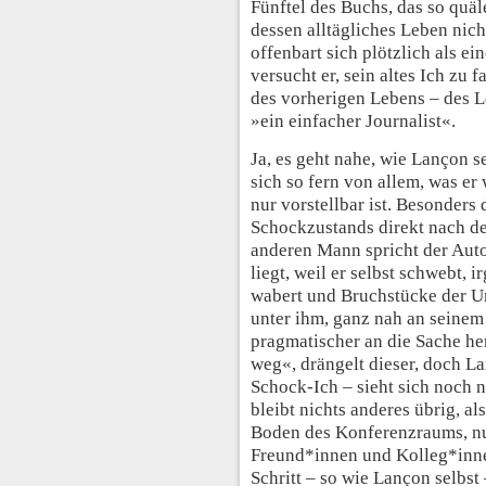
Fünftel des Buchs, das so quä
dessen alltägliches Leben nich
offenbart sich plötzlich als e
versucht er, sein altes Ich zu f
des vorherigen Lebens – des Le
»ein einfacher Journalist«.
Ja, es geht nahe, wie Lançon s
sich so fern von allem, was er
nur vorstellbar ist. Besonders
Schockzustands direkt nach d
anderen Mann spricht der Auto
liegt, weil er selbst schwebt,
wabert und Bruchstücke der 
unter ihm, ganz nah an seinem
pragmatischer an die Sache he
weg«, drängelt dieser, doch L
Schock-Ich – sieht sich noch 
bleibt nichts anderes übrig, a
Boden des Konferenzraums, nu
Freund*innen und Kolleg*innen
Schritt – so wie Lançon selbs